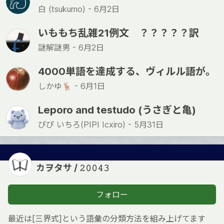
白 (tsukumo) -
6月2日
いももち乱雑21例文 ？？？？？訳
謎解謎男 -
6月2日
4000単語を達成する、ヴィルル語が。
しかゆ🦌 -
6月1日
Leporo and testudo (うさぎと亀)
ぴぴ いちろ(PIPI Icxiro) -
5月31日
カヲタサ / 𝟸𝟶𝟶𝟺𝟹
フォロー
最近は[三界式]という語彙の分類方法を組み上げてます