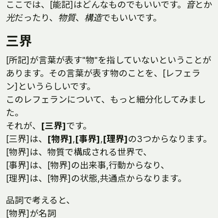
ここでは、[能記]はどんなものでもいいです。
音
とか
光
だったり、
物質
、
構造
でもいいです。
三界
[所記]が言葉が表す"物"を指していないということが
あります。その言葉が表す物のことを、[レフェラ
ン]というらしいです。
このレフェランについて、もっと細分化してみまし
た。
それが、
[三界]
です。
[三界]は、
[物界]
,
[事界]
,
[理界]
の3つからなります。
[物界]は、物質で構成される世界で、
[事界]は、[物界]の出来事,行動からなり、
[理界]は、[物界]の状態,共通点からなります。
品詞で考えると、
[物界]が名詞