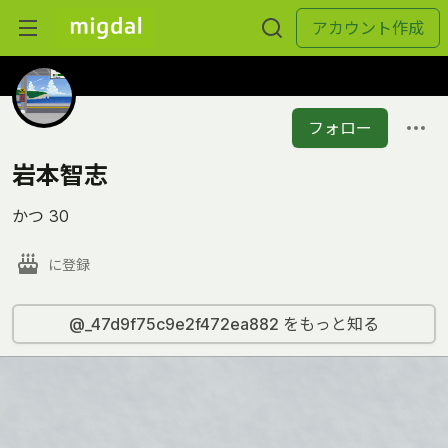
アカウント作成
フォロー
岩本智志
かつ 30
に登録
@_47d9f75c9e2f472ea882 をもっと知る