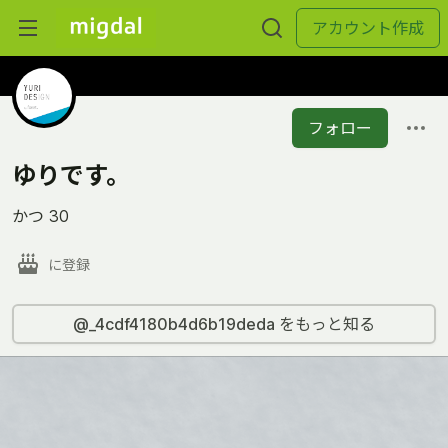
アカウント作成
フォロー
ゆりです。
かつ 30
に登録
@_4cdf4180b4d6b19deda をもっと知る