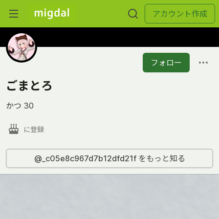
アカウント作成
フォロー
ごまとろ
かつ 30
に登録
@_c05e8c967d7b12dfd21f をもっと知る