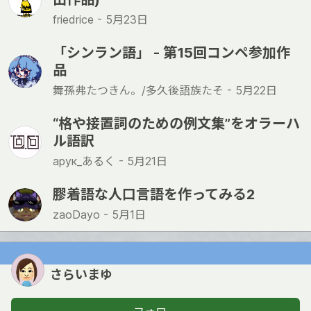
friedrice -
5月23日
「シンラン語」 - 第15回コンペ参加作
品
舞孫弗たつきん。/多久後語族たそ -
5月22日
“格や接置詞のための例文集”をオラーハ
ル語訳
арук_あるく -
5月21日
膠着語な人口言語を作ってみる2
zaoDayo -
5月1日
さらいまゆ