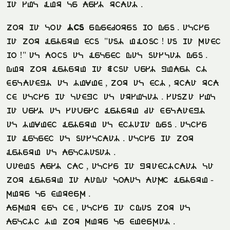
ha sol for le kest rikat.
zur ha lua
tin
edemjuren hu den. alise
ha zur fetero min "ant ofuni! an ha xami
hu!" al kuin al felemi dal naslat den.
dor zur fetero ha šina vest poket it
melkampt al towom, zur al mit, rika rik
im alise ha lampi al arsolat. sanza sol
ha vest al savesi fetero ja melkampt
al towomi fetero al mitaha den. alise
ha felemi al naslikat. alise ha zur
fetero al kelitanat.
vagon kest iki, alise ha pramitikat la
zur fetero ha kada lukal kaxi fetero-
xore le morgex.
kexor mel im, alise ha idan zur al
keliti to zur xore le mogexat.