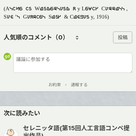
(Alice in Wonderland by Lewis Carroll,
Sam’l Gabriel Sons & Company, 1916)
人気順のコメント
（0）
投稿
お約束
•
通報する
次に読みたい
セレニッタ語(第15回人工言語コンペ提
出作品)