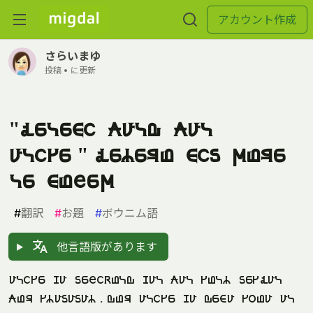
アカウント作成
さらいまゆ
投稿 •
に更新
"felemi kald kal
alise" fetero min xore
le mogex
#
翻訳
#
お題
#
ボウニム語
他言語版があります
alise ha negibold hal kal solt nesfal
kor stananat. dor alise ha dema suoa al