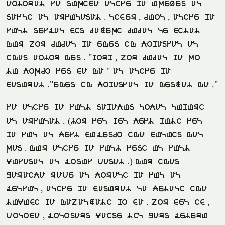
auturat sa noxima alise ha oxeþen al
nasli al arsolanat. limer, joul, alise ha
solt nesfal min jašexi jojal le mitat
dor zur jojal ha eden id kuhansal al
idan autur den. "hurh, zur jojal ha xu
to kuxju sen ma da" al alise ha
manorat."eden id kuhansal ha denšat da."
sa alise ha solt nahakon lukal lohori
al arsolat. (tur sel hel kest hoti sel
ha sol al kest mofenju ida moloin dal
xan. dor alise ha solt seni ol solt
wosanal al funos vanat.) dor idan
paraika rave al kurali ha sol al
felsol, alise ha manorat la ketali ida
towomi ha dazalšati hu ma. zur mel im,
vuluma, fulunarn waine til parn fetero