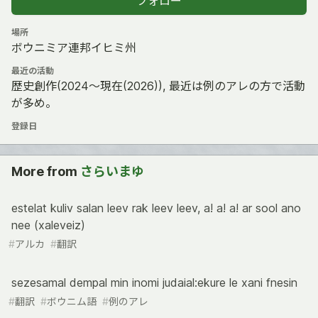
フォロー
場所
ボウニミア連邦イヒミ州
最近の活動
歴史創作(2024〜現在(2026)), 最近は例のアレの方で活動
が多め。
登録日
More from
さらいまゆ
estelat kuliv salan leev rak leev leev, a! a! a! ar sool ano
nee (xaleveiz)
#
アルカ
#
翻訳
sezesamal dempal min inomi judaial:ekure le xani fnesin
#
翻訳
#
ボウニム語
#
例のアレ