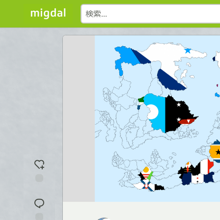
反
応
を
入