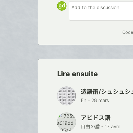
Code
Lire ensuite
造語雨/シュシュシ
Fn -
28 mars
アビドス語
自由の盾 -
17 avril