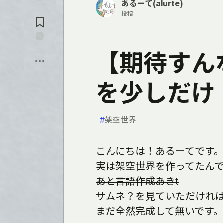
あるーて(alurte)
れ
コ
る
投稿
メ
ン
ト
に
保
飛
【期待すん
存
ぶ
を少しだけ
#
架空世界
こんにちは！あるーてです
実は架空世界を作ってたん
あと言語作成あきt
サムネ？を見ていただけれ
まだ全然完成して無いです。