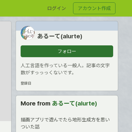
ログイン
アカウント作成
あるーて(alurte)
フォロー
人工言語を作っている一般人。記事の文字
数がすっっっくないです。
登録日
More from
あるーて(alurte)
描画アプリで遊んでたら地形生成方を思い
ついた話