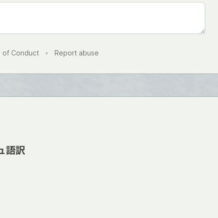
 of Conduct
•
Report abuse
ュ語訳