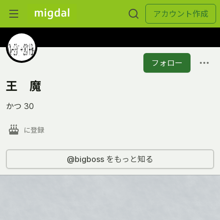
アカウント作成
フォロー
王 魔
かつ 30
に登録
@bigboss をもっと知る