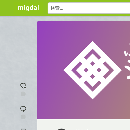
反
応
を
入
れ
コ
る
メ