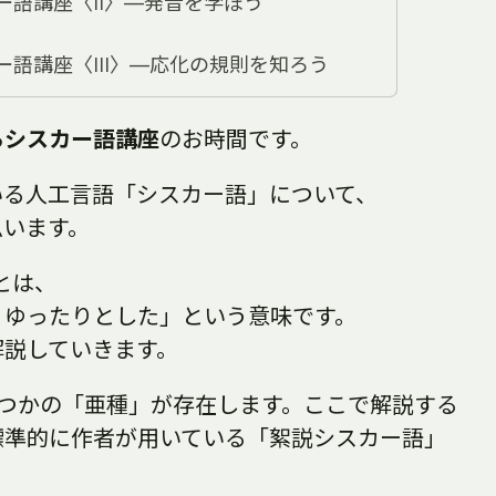
ー語講座〈Ⅱ〉―発音を学ぼう
ー語講座〈Ⅲ〉―応化の規則を知ろう
らシスカー語講座
のお時間です。
いる人工言語「シスカー語」について、
思います。
」とは、
、ゆったりとした」という意味です。
解説していきます。
くつかの「亜種」が存在します。ここで解説する
標準的に作者が用いている「絮説シスカー語」