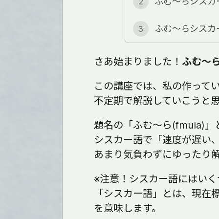
ふむ〜らシスカ
2
ふむ〜らシスカ
3
さあ始まりました！
ふむ～
この講座では、私の作って
不定期で解説していこうと
題名の「ふむ～ら(fmula)
シスカー語で「速度が遅い
あまり気負わずにゆったり
※注意！シスカー語にはい
「シスカー語」とは、現在
を意味します。