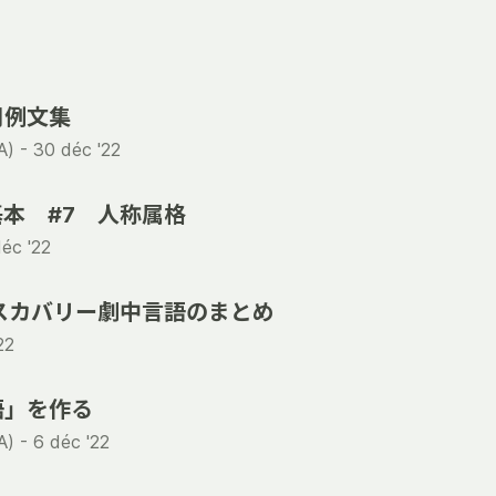
用例文集
) -
30 déc '22
本 #7 人称属格
déc '22
スカバリー劇中言語のまとめ
22
語」を作る
) -
6 déc '22