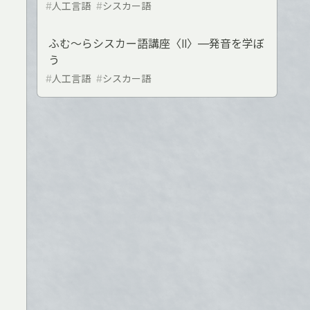
#
人工言語
#
シスカー語
ふむ〜らシスカー語講座〈Ⅱ〉―発音を学ぼ
う
#
人工言語
#
シスカー語