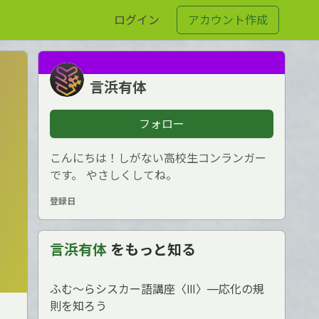
ログイン
アカウント作成
言浜有体
フォロー
こんにちは！しがない高校生コンランガー
です。 やさしくしてね。
登録日
言浜有体
をもっと知る
ふむ〜らシスカー語講座〈Ⅲ〉―応化の規
則を知ろう