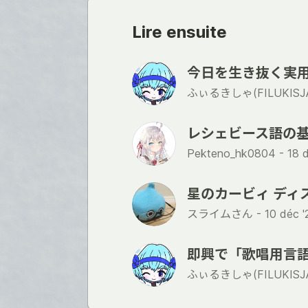
Lire ensuite
今日を生き抜く実
ふぃるきしゃ(FILUKISJA
レシェビース語の基
Pekteno_hk0804 -
18 
星のカービィ ディ
スライムさん -
10 déc '
即興で「歌唱用言
ふぃるきしゃ(FILUKISJA