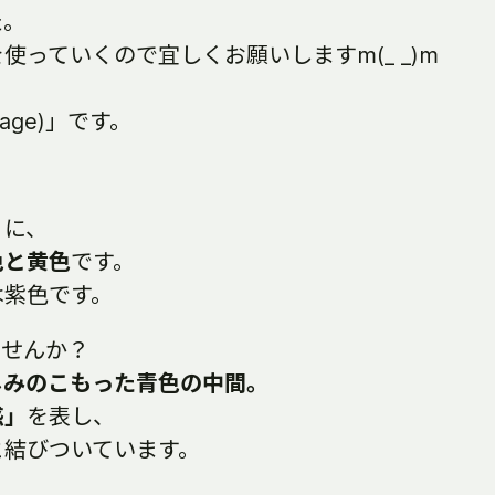
た。
っていくので宜しくお願いしますm(_ _)m
uage)」です。
うに、
色と黄色
です。
は紫色です。
ませんか？
しみのこもった青色の中間。
惑」
を表し、
と結びついています。