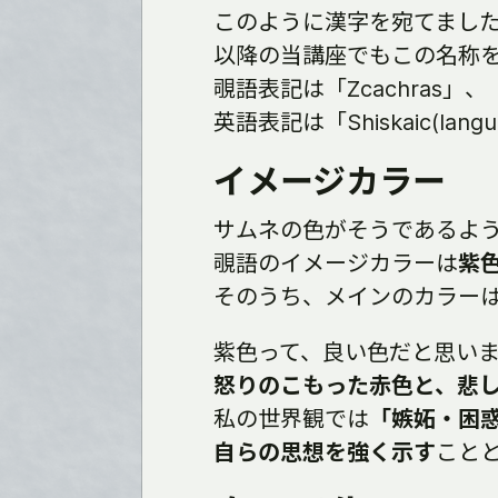
このように漢字を宛てまし
以降の当講座でもこの名称を使
覗語表記は「Zcachras」、
英語表記は「Shiskaic(lang
イメージカラー
サムネの色がそうであるよ
覗語のイメージカラーは
紫
そのうち、メインのカラー
紫色って、良い色だと思い
怒りのこもった赤色と、悲
私の世界観では
「嫉妬・困
自らの思想を強く示す
こと