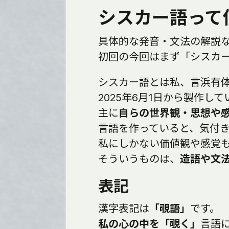
シスカー語って
具体的な発音・文法の解説
初回の今回はまず「シスカ
シスカー語とは私、言浜有
2025年6月1日から製作し
主に
自らの世界観・思想や
言語を作っていると、気付
私にしかない価値観や感覚
そういうものは、
造語や文
表記
漢字表記は
「覗語」
です。
私の心の中を「覗く」
言語