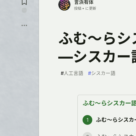
言浜有体
ン
投稿 •
に更新
ト
に
保
飛
存
ぶ
ふむ〜らシ
―シスカー
#
人工言語
#
シスカー語
ふむ～らシスカー語
ふむ〜らシスカ
1