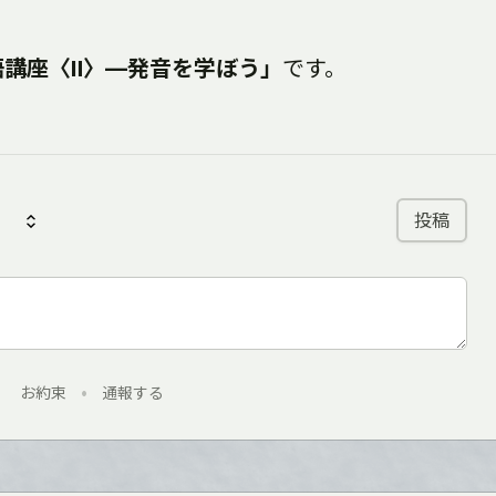
語講座〈Ⅱ〉―発音を学ぼう」
です。
投稿
お約束
•
通報する