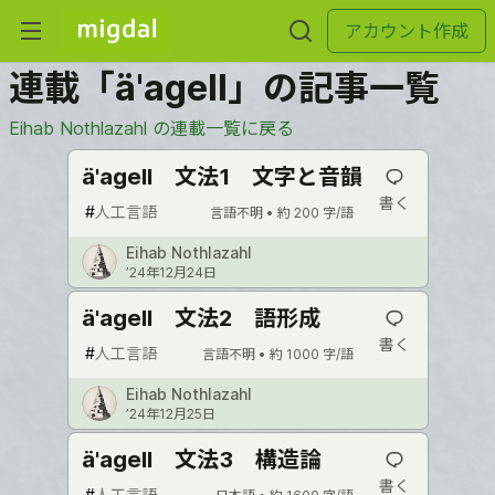
アカウント作成
連載「ä'agell」の記事一覧
Eihab Nothlazahl の連載一覧に戻る
ä'agell 文法1 文字と音韻
書く
#
人工言語
言語不明 •
約 200 字/語
Eihab Nothlazahl
’24年12月24日
ä'agell 文法2 語形成
書く
#
人工言語
言語不明 •
約 1000 字/語
Eihab Nothlazahl
’24年12月25日
ä'agell 文法3 構造論
書く
#
人工言語