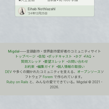
日本語 •
約 1600 字/語
Eihab Nothlazahl
’24年12月25日
Migdal
――言語創作・世界創作愛好者のコミュニティサイト
トップページ
告知
ポッドキャスト
タグ
FAQ
質問スレッド
要望スレッド
お問い合わせ
お約束
編集ガイド
個人情報の取扱い
DEV
や多くの開かれたコミュニティを支える、
オープンソース
ソ
フトウェア
Forem
で作られています。
Ruby on Rails
と、みんなの愛でできている。Migdal
©
2021 -
2026.