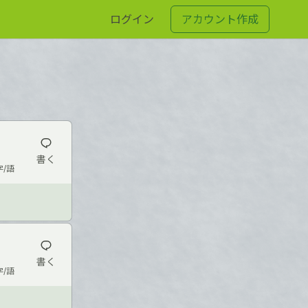
ログイン
アカウント作成
書く
字/語
書く
字/語