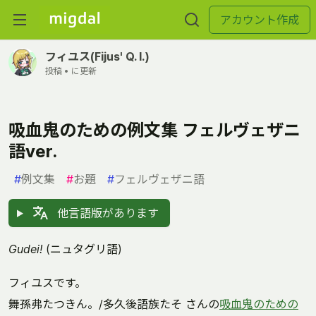
アカウント作成
フィユス(Fijus' Q. I.)
投稿 •
に更新
吸血鬼のための例文集 フェルヴェザニ
語ver.
#
例文集
#
お題
#
フェルヴェザニ語
他言語版があります
Gudei!
(ニュタグリ語)
フィユスです。
舞孫弗たつきん。/多久後語族たそ さんの
吸血鬼のための