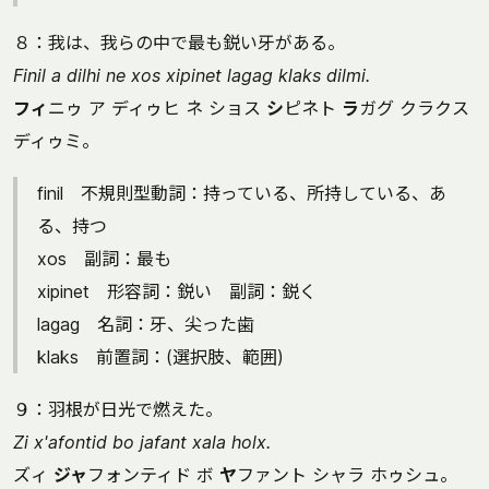
８：我は、我らの中で最も鋭い牙がある。
Finil a dilhi ne xos xipinet lagag klaks dilmi.
フィ
ニゥ ア ディゥヒ ネ ショス
シ
ピネト
ラ
ガグ クラクス
ディゥミ。
finil 不規則型動詞：持っている、所持している、あ
る、持つ
xos 副詞：最も
xipinet 形容詞：鋭い 副詞：鋭く
lagag 名詞：牙、尖った歯
klaks 前置詞：(選択肢、範囲)
９：羽根が日光で燃えた。
Zi x'afontid bo jafant xala holx.
ズィ
ジャ
フォンティド ボ
ヤ
ファント シャラ ホゥシュ。