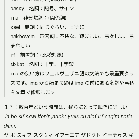
pasky 名詞：記号、サイン
ima 非分類詞：(関係詞)
xael 副詞：同じぐらい、同等に
hakbovem 形容詞：不快な、疎ましい、忌々しい、忌
まわしい
irf 前置詞：(比較対象)
sixkat 名詞：十字、十字架
ima の使い方はフェルヴェザニ語の文法でも最重要クラ
スです。ima から始まる節は ima の前にある名詞や事柄
を文章で修飾します。
１７：数百年という時間は、我らにとって瞬きに等しい。
Ja bo sif skwi ifenir jadokt ytels cu alof irf cagim noria
dilmi.
ヤ ボ スィフ スクウィ
イ
フェニア
ヤ
ドクト
イー
テゥス キ