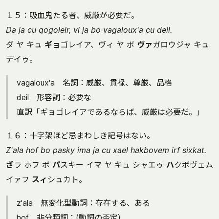
１５：吸血鬼たる者、威厳が必要だ。
Da ja cu qogoleir, vi ja bo vagaloux'a cu deil.
ダ ヤ キュ
ギョ
ゴレイア、ヴィ ヤ ボ
ヴァ
ガロウジャ キュ
デイゥ。
vagaloux'a 名詞：威厳、貫禄、尊厳、品格
deil 形容詞：必要な
直訳「ギョゴレイアであるならば、威厳は必要だ。」
１６：十字架ほど忌まわしき記号はない。
Z'ala hof bo pasky ima ja cu xael hakbovem irf sixkat.
ざ
ラ ホフ ボ
パ
スキー イマ ヤ キュ シャエゥ
ハ
クボヴェム
イァフ
スィ
シュカト。
z'ala 無変化型動詞：存在する、ある
hof 非分類詞：(動詞の否定)