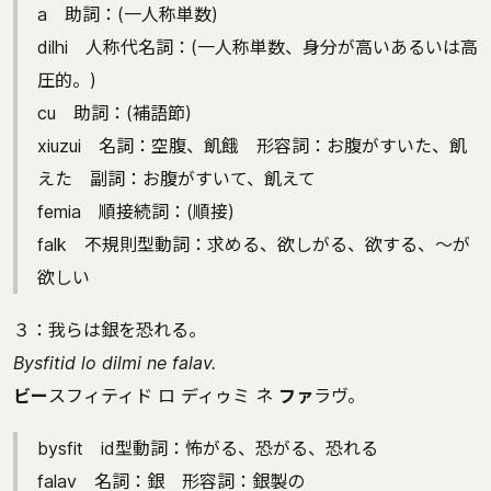
a 助詞：(一人称単数)
dilhi 人称代名詞：(一人称単数、身分が高いあるいは高
圧的。)
cu 助詞：(補語節)
xiuzui 名詞：空腹、飢餓 形容詞：お腹がすいた、飢
えた 副詞：お腹がすいて、飢えて
femia 順接続詞：(順接)
falk 不規則型動詞：求める、欲しがる、欲する、～が
欲しい
３：我らは銀を恐れる。
Bysfitid lo dilmi ne falav.
ビー
スフィティド ロ ディゥミ ネ
ファ
ラヴ。
bysfit id型動詞：怖がる、恐がる、恐れる
falav 名詞：銀 形容詞：銀製の