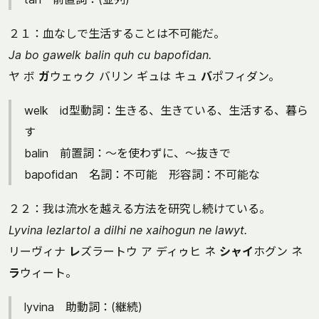
２１：血なしで生活することは不可能だ。
Ja bo gawelk balin quh cu bapofidan.
ヤ ボ
ガ
ウェゥク バリン ギュは キュ
バ
ポフィダン。
welk id型動詞：生きる、生きている、生活する、暮ら
す
balin 前置詞：～を使わずに、～抜きで
bapofidan 名詞：不可能 形容詞：不可能な
２２：我は流水を越える方法を研究し続けている。
Lyvina lezlartol a dilhi ne xaihogun ne lawyt.
リーヴィナ
レ
ズラートウ ア ディゥヒ ネ
シャイ
ホグン ネ
ラ
ウィート。
lyvina 助動詞：(継続)