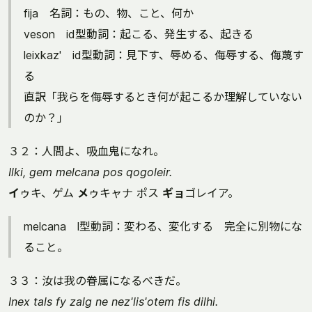
fija 名詞：もの、物、こと、何か
veson id型動詞：起こる、発生する、起きる
leixkaz' id型動詞：見下す、辱める、侮辱する、侮蔑す
る
直訳「我らを侮辱するとき何が起こるか理解していない
のか？」
３２：人間よ、吸血鬼になれ。
Ilki, gem melcana pos qogoleir.
イ
ゥキ、ゲム
メ
ゥキャナ ポス
ギョ
ゴレイア。
melcana l型動詞：変わる、変化する 完全に別物にな
ること。
３３：汝は我の眷属になるべきだ。
Inex tals fy zalg ne nez'lis'otem fis dilhi.