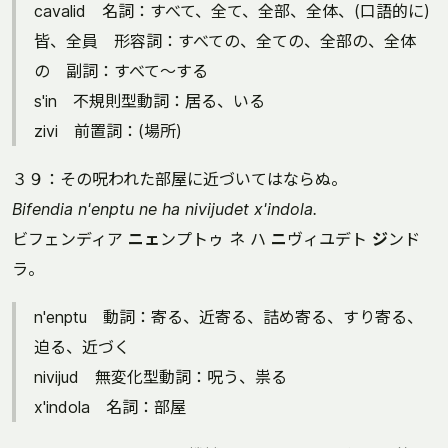
cavalid 名詞：すべて、全て、全部、全体、(口語的に)
皆、全員 形容詞：すべての、全ての、全部の、全体
の 副詞：すべて～する
s'in 不規則型動詞：居る、いる
zivi 前置詞：(場所)
３９：その呪われた部屋に近づいてはならぬ。
Bifendia n'enptu ne ha nivijudet x'indola.
ビフェンディア
ニェ
ンプトゥ ネ ハ
ニ
ヴィユデト
ジ
ンド
ラ。
n'enptu 動詞：寄る、近寄る、詰め寄る、すり寄る、
迫る、近づく
nivijud 無変化型動詞：呪う、祟る
x'indola 名詞：部屋