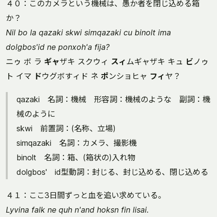
４０：このカメラという機械は、愚か者を閉じ込める箱
か？
Nil bo la qazaki skwi simqazaki cu binolt ima
dolgbos'id ne ponxoh'a fija?
ニゥ ボ ラ
ギャ
ザキ スクウィ
スィ
ムギャザキ キュ
ビ
ノゥ
ト イマ
ド
ウグボすィド ネ
ポ
ンショヒャ
フィ
ヤ？
qazaki 名詞：機械 形容詞：機械のような 副詞：機
械のように
skwi 前置詞：(名称、立場)
simqazaki 名詞：カメラ、撮影機
binolt 名詞：箱、(箱状の)入れ物
dolgbos' id型動詞：封じる、封じ込める、閉じ込める
４１：ここ3日間ずっと血を追い求めている。
Lyvina falk ne quh n'and hoksn fin lisai.