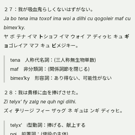
２７：我が吸血鬼らしくないはずがない。
Ja bo tena ima toxof ima woi a dilhi cu qogoleir maf cu
bimex'ky.
ヤ ボ テナ イマ
ト
ショフ イマ ウォイ ア ディゥヒ キュ
ギ
ョ
ゴレイア マフ キュ
ビ
メジキー。
tena 人称代名詞：(三人称無生物単数)
maf 非分類詞：(関係詞節を閉じる)
bimex'ky 形容詞：あり得ない、可能性がない
２８：我は貴様に血を捧げさせた。
Zi telyx' fy zalg ne quh ngi dilhi.
ズィ
テ
リージ フィー ザゥグ ネ ギュは ンギ ディゥヒ。
telyx' i型動詞：捧げる、献上する
ngi 前置詞：(使役の主体)