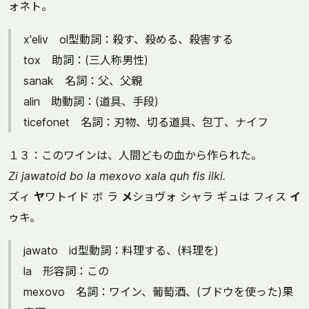
ォネト。
x'eliv ol型動詞：殺す、殺める、殺害する
tox 助詞：(三人称男性)
sanak 名詞：父、父親
alin 助動詞：(道具、手段)
ticefonet 名詞：刃物、切る道具、包丁、ナイフ
１３：このワインは、人間どもの血から作られた。
Zi jawatoid bo la mexovo xala quh fis ilki.
ズィ
ヤ
ワトイド ボ ラ
メ
ショヴォ シャラ ギュは フィス
イ
ゥキ。
jawato id型動詞：料理する、(料理を)
la 形容詞：この
mexovo 名詞：ワイン、葡萄酒、(ブドウを使った)果