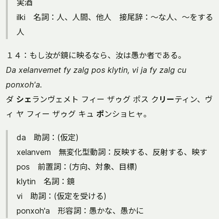
実酒
ilki 名詞：人、人間、他人 接尾辞：～な人、～をする
人
１４：もし汝が鏡に映るなら、汝は愚か者である。
Da xelanvemet fy zalg pos klytin, vi ja fy zalg cu
ponxoh'a.
ダ
シェ
ランヴェメト フィー ザゥグ ポス ク
リー
ティン、ヴ
ィ ヤ フィー ザゥグ キュ
ポ
ンショヒャ。
da 助詞：(仮定)
xelanvem 無変化型動詞：反映する、反射する、映す
pos 前置詞：(方向、対象、目標)
klytin 名詞：鏡
vi 助詞：(仮定を受ける)
ponxoh'a 形容詞：愚かな、愚かに