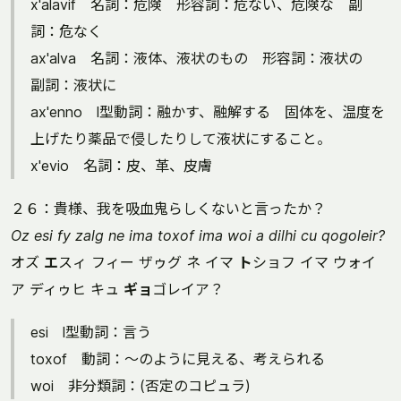
x'alavif 名詞：危険 形容詞：危ない、危険な 副
詞：危なく
ax'alva 名詞：液体、液状のもの 形容詞：液状の
副詞：液状に
ax'enno l型動詞：融かす、融解する 固体を、温度を
上げたり薬品で侵したりして液状にすること。
x'evio 名詞：皮、革、皮膚
２６：貴様、我を吸血鬼らしくないと言ったか？
Oz esi fy zalg ne ima toxof ima woi a dilhi cu qogoleir?
オズ
エ
スィ フィー ザゥグ ネ イマ
ト
ショフ イマ ウォイ
ア ディゥヒ キュ
ギョ
ゴレイア？
esi l型動詞：言う
toxof 動詞：～のように見える、考えられる
woi 非分類詞：(否定のコピュラ)