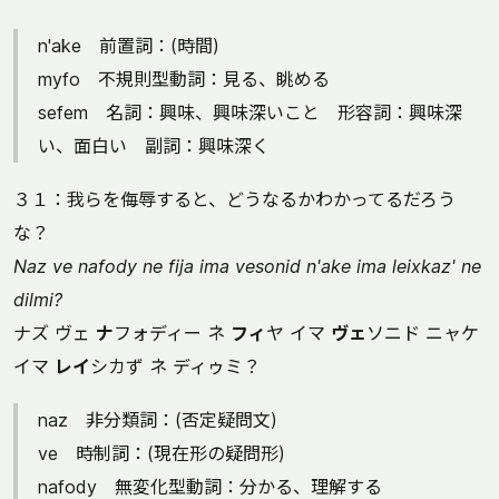
n'ake 前置詞：(時間)
myfo 不規則型動詞：見る、眺める
sefem 名詞：興味、興味深いこと 形容詞：興味深
い、面白い 副詞：興味深く
３１：我らを侮辱すると、どうなるかわかってるだろう
な？
Naz ve nafody ne fija ima vesonid n'ake ima leixkaz' ne
dilmi?
ナズ ヴェ
ナ
フォディー ネ
フィ
ヤ イマ
ヴェ
ソニド ニャケ
イマ
レイ
シカず ネ ディゥミ？
naz 非分類詞：(否定疑問文)
ve 時制詞：(現在形の疑問形)
nafody 無変化型動詞：分かる、理解する