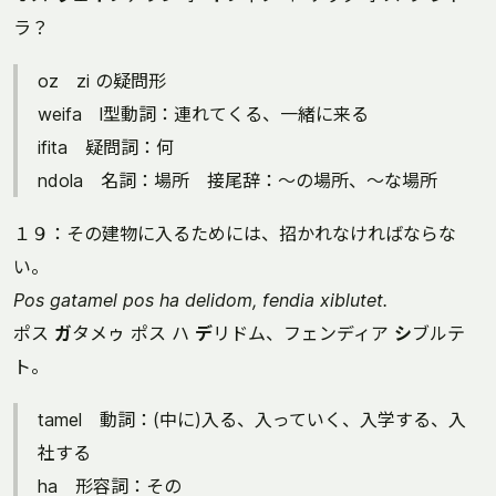
ラ？
oz zi の疑問形
weifa l型動詞：連れてくる、一緒に来る
ifita 疑問詞：何
ndola 名詞：場所 接尾辞：～の場所、～な場所
１９：その建物に入るためには、招かれなければならな
い。
Pos gatamel pos ha delidom, fendia xiblutet.
ポス
ガ
タメゥ ポス ハ
デ
リドム、フェンディア
シ
ブルテ
ト。
tamel 動詞：(中に)入る、入っていく、入学する、入
社する
ha 形容詞：その