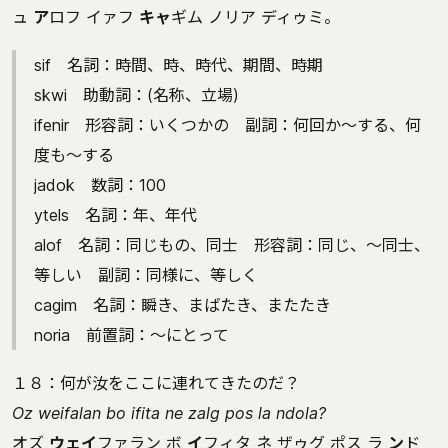
ュ
ア
ロフ イァフ
キャ
ギム ノリア ディゥミ。
sif 名詞：時間、時、時代、期間、時期
skwi 助動詞：(名称、立場)
ifenir 形容詞：いくつかの 副詞：何回か～する、何
度も～する
jadok 数詞：100
ytels 名詞：年、年代
alof 名詞：同じもの、同士 形容詞：同じ、～同士、
等しい 副詞：同様に、等しく
cagim 名詞：瞬き、まばたき、またたき
noria 前置詞：～にとって
１８：何が汝をここに連れてきたのだ？
Oz weifalan bo ifita ne zalg pos la ndola?
オズ
ウェイ
ファラン ボ
イ
フィタ ネ ザゥグ ポス ラ
ン
ド