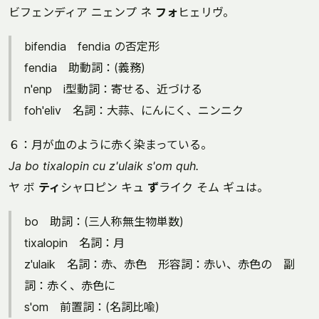
ビフェンディア ニェンプ ネ
フォ
ヒェリヴ。
bifendia fendia の否定形
fendia 助動詞：(義務)
n'enp i型動詞：寄せる、近づける
foh'eliv 名詞：大蒜、にんにく、ニンニク
６：月が血のように赤く染まっている。
Ja bo tixalopin cu z'ulaik s'om quh.
ヤ ボ
ティ
シャロピン キュ
ず
ライク そム ギュは。
bo 助詞：(三人称無生物単数)
tixalopin 名詞：月
z'ulaik 名詞：赤、赤色 形容詞：赤い、赤色の 副
詞：赤く、赤色に
s'om 前置詞：(名詞比喩)