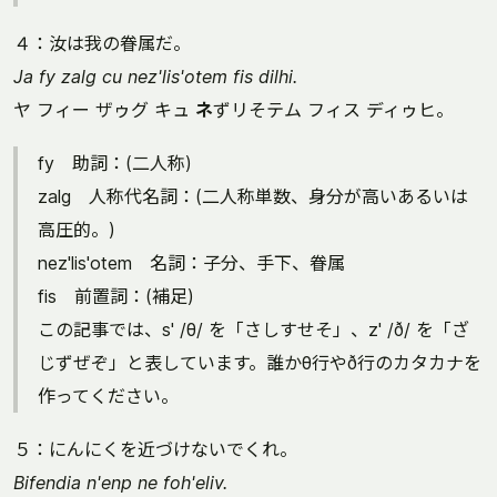
４：汝は我の眷属だ。
Ja fy zalg cu nez'lis'otem fis dilhi.
ヤ フィー ザゥグ キュ
ネ
ずリそテム フィス ディゥヒ。
fy 助詞：(二人称)
zalg 人称代名詞：(二人称単数、身分が高いあるいは
高圧的。)
nez'lis'otem 名詞：子分、手下、眷属
fis 前置詞：(補足)
この記事では、s' /θ/ を「さしすせそ」、z' /ð/ を「ざ
じずぜぞ」と表しています。誰かθ行やð行のカタカナを
作ってください。
５：にんにくを近づけないでくれ。
Bifendia n'enp ne foh'eliv.