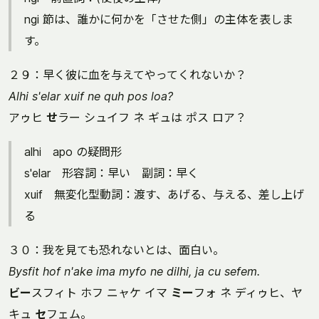
ngi 節は、誰かに何かを「させた側」の主体を表しま
す。
２９：早く彼に血を与えてやってくれないか？
Alhi s'elar xuif ne quh pos loa?
アゥヒ
せ
ラー シュイフ ネ ギュは ポス ロア？
alhi apo の疑問形
s'elar 形容詞：早い 副詞：早く
xuif 無変化型動詞：渡す、あげる、与える、差し上げ
る
３０：我を見ても恐れないとは、面白い。
Bysfit hof n'ake ima myfo ne dilhi, ja cu sefem.
ビー
スフィト ホフ ニャケ イマ
ミー
フォ ネ ディゥヒ、ヤ
キュ
セ
フェム。