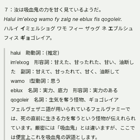
７：汝は吸血鬼の力を甘く見ているようだ。
Halui im'elxog wamo fy zalg ne eblux fis qogoleir.
ハルイ
イ
ミェルショグ ワモ フィー ザゥグ ネ
エ
ブルシュ
フィス
ギョ
ゴレイア。
halui 助動詞：(推定)
im'elxog 形容詞：甘えた、甘ったれた、甘い、油断し
た 副詞：甘えて、甘ったれて、甘く、油断して
wamo l型動詞：思う
eblux 名詞：実力、底力 形容詞：実力のある
qogoleir 名詞：生気を奪う怪物、ギョゴレイア
フェルヴェザニ語が用いられているフェルヴァミーで
は、死の直前に生きる力を奪うという怪物が伝えれられ
ています。厳密には「吸血鬼」とは違いますが、ここで
は便宜上これを吸血鬼の訳語とします。