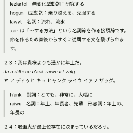
lezlartol 無変化型動詞：研究する
hogun i型動詞：乗り越える、克服する
lawyt 名詞：流れ、流水
xai- は「～する方法」という名詞節を作る接頭辞です。
節を作るため直後からすぐに従属する文を繋げられま
す。
２３：我は貴様よりも遥かに年上だ。
Ja a dilhi cu h'ank raiwu irf zalg.
ヤ ア ディゥヒ キュ ヒャンク
ラ
イウ イァフ ザゥグ。
h'ank 副詞：とても、非常に、大幅に
raiwu 名詞：年上、年長者、先輩 形容詞：年上の、
年長の
２４：吸血鬼が最上位存在に決まっているだろう。