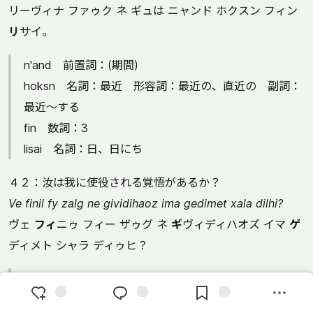
リーヴィナ ファゥク ネ ギュは ニャンド ホクスン フィン
リ
サイ。
n'and 前置詞：(期間)
hoksn 名詞：最近 形容詞：最近の、直近の 副詞：
最近～する
fin 数詞：3
lisai 名詞：日、日にち
４２：汝は我に使役される覚悟があるか？
Ve finil fy zalg ne gividihaoz ima gedimet xala dilhi?
ヴェ
フィ
ニゥ フィー ザゥグ ネ
ギ
ヴィディハオズ イマ
ゲ
ディメト シャラ ディゥヒ？
gividihaoz 名詞：決断、決意、覚悟
gedim i型動詞：使役する、こき使う