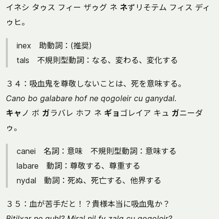
イネシ タゥス フィー ザゥグ ネ
ネ
ずリそテム フィス ディ
ゥヒ。
inex 助動詞：(推奨)
tals 不規則型動詞：なる、変わる、変化する
３４：吸血鬼を尊敬しないことは、死を意味する。
Cano bo galabare hof ne qogoleir cu ganydal.
キャ
ノ ボ
ガ
ラバレ ホフ ネ
ギョ
ゴレイア キュ
ガ
ニーダ
ゥ。
canei 名詞：意味 不規則型動詞：意味する
labare 動詞：尊敬する、尊重する
nydal 動詞：死ぬ、死亡する、他界する
３５：血が苦手だと！？貴様本当に吸血鬼か？
Bitilxar ne quh!? Miral nil fy zalg cu qogoleir?