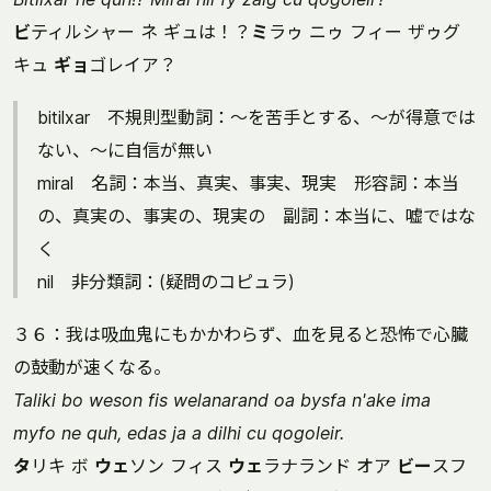
ビ
ティルシャー ネ ギュは！？
ミ
ラゥ ニゥ フィー ザゥグ
キュ
ギョ
ゴレイア？
bitilxar 不規則型動詞：～を苦手とする、～が得意では
ない、～に自信が無い
miral 名詞：本当、真実、事実、現実 形容詞：本当
の、真実の、事実の、現実の 副詞：本当に、嘘ではな
く
nil 非分類詞：(疑問のコピュラ)
３６：我は吸血鬼にもかかわらず、血を見ると恐怖で心臓
の鼓動が速くなる。
Taliki bo weson fis welanarand oa bysfa n'ake ima
myfo ne quh, edas ja a dilhi cu qogoleir.
タ
リキ ボ
ウェ
ソン フィス
ウェ
ラナランド オア
ビー
スフ