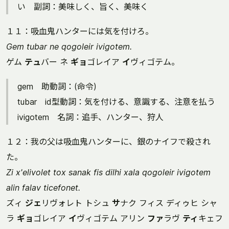
い 副詞：美味しく、旨く、美味く
１１：吸血鬼ハンターには気を付けろ。
Gem tubar ne qogoleir ivigotem.
ゲム
テュ
バー ネ
ギョ
ゴレイア
イ
ヴィゴテム。
gem 助動詞：(命令)
tubar id型動詞：気を付ける、意識する、注意を払う
ivigotem 名詞：追手、ハンター、狩人
１２：我の父は吸血鬼ハンターに、銀のナイフで殺され
た。
Zi x'elivolet tox sanak fis dilhi xala qogoleir ivigotem
alin falav ticefonet.
ズィ
ジェ
リヴォレト トシュ
サ
ナク フィス ディゥヒ シャ
ラ
ギョ
ゴレイア
イ
ヴィゴテム アリン
ファ
ラヴ
ティ
キェフ