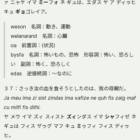
ァ ニャケ イマ
ミー
フォ ネ ギュは、エダス ヤ ア ディゥヒ
キュ
ギョ
ゴレイア。
weson 名詞：動き、運動
welanarand 名詞：心臓
oa 前置詞：(状況)
bysfa 名詞：怖いもの、恐怖 形容詞：怖い、恐ろし
い 副詞：怖く、恐ろしく
edas 逆接続詞：～なのに
３７：さっき汝の血を食そうとしたのは、我の母親だ。
Ja meu ima zi sist zindas ima xafize ne quh fis zalg maf
cu milfi fis dilhi.
ヤ メウ イマ ズィ スィスト
ズィ
ンダス イマ
シャ
フィゼ ネ
ギュは フィス ザゥグ マフ キュ
ミ
ゥフィ フィス ディゥ
ヒ。