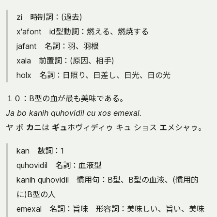
zi 時制詞：(過去)
x'afont id型動詞：燃える、燃焼する
jafant 名詞：羽、羽根
xala 前置詞：(原因、相手)
holx 名詞：日照り、日差し、日光、日の光
１０：B型の血が最も美味である。
Ja bo kanih quhovidil cu xos emexal.
ヤ ボ
カ
ニは
ギュ
ホヴィディゥ キュ ショス
エ
メシャゥ。
kan 数詞：1
quhovidil 名詞：血液型
kanih quhovidil 慣用句：B型、B型の血液、(慣用的
に)B型の人
emexal 名詞：旨味 形容詞：美味しい、旨い、美味