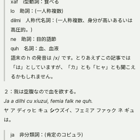
xaf i型動詞：食べる
lo 助詞：(一人称複数)
dilmi 人称代名詞：(一人称複数、身分が高いあるいは
高圧的。)
ne 助詞：目的語節
quh 名詞：血、血液
語末の h の発音は /x/ です。とりあえずこの記事では
「は」としていますが、「カ」とも「ヒャ」とも聞こえ
るかもしれません。
２：我は空腹なので血を欲する。
Ja a dilhi cu xiuzui, femia falk ne quh.
ヤ ア ディゥヒ キュ
シ
ウズイ、フェミア ファゥク ネ ギュ
は。
ja 非分類詞：(肯定のコピュラ)