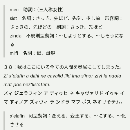
meu 助詞：(三人称女性)
sist 名詞：さっき、先ほど、先刻、少し前 形容詞：
さっきの、先ほどの 副詞：さっき、先ほど
zinda 不規則型動詞：～しようとする、～しそうにな
る
milfi 名詞：母、母親
３８：我はここにいる全ての人間を眷属にしてしまった。
Zi x'elafin a dilhi ne cavalid ilki ima s'inor zivi la ndola
maf pos nez'lis'otem.
ズィ
ジェ
ラフィン ア ディゥヒ ネ
キャ
ヴァリド
イ
ゥキ イ
マ
すィ
ノア ズィヴィ ラ
ン
ドラ マフ ポス
ネ
ずリそテム。
x'elafin id型動詞：変える、変更する、～にする、～化
させる