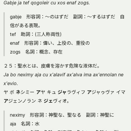
Gabje ja tef qogoleir cu xos enaf zogs.
gabje 形容詞：～のはずだ 副詞：～するはずだ 自
信がある表現。
tef 助詞：(三人称両性)
enaf 形容詞：偉い、上役の、重役の
zogs 名詞：概念、存在
２５：聖水とは、皮膚を溶かす危険な液体だ。
Ja bo neximy aja cu x'alavif ax'alva ima ax'ennolan ne
x'evio.
ヤ ボ
ネ
シミー
ア
ヤ キュ
ジャ
ラヴィフ
ア
ジャゥヴァ イマ
ア
ジェンノラン ネ
ジェ
ヴィオ。
neximy 形容詞：神聖な、聖なる 副詞：神聖に
aja 名詞：水