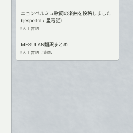
ニョンペルミュ歌詞の楽曲を投稿しました
(ljespeltol / 星電話)
#
人工言語
MESULAN翻訳まとめ
#
人工言語
#
翻訳