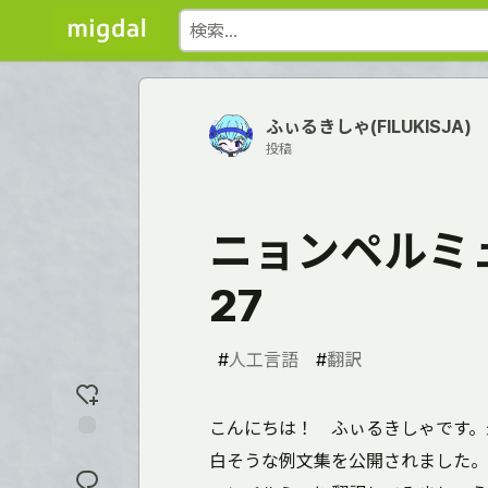
ふぃるきしゃ(FILUKISJA)
投稿
ニョンペルミ
27
#
人工言語
#
翻訳
こんにちは！ ふぃるきしゃです。最近 
反
白そうな例文集を公開されました。
応