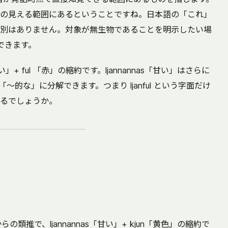
の見える範囲にあるということですね。日本語の「これ」
別はありません。対象が無生物であることを明示したい場
もできます。
s「甘い」+ ful 「赤」の縮約です。ljannannas「甘い」はさらに
as「～的な」に分解できます。つまり ljanful という字面だけ
るでしょうか。
ンゴ」からの類推で、ljannannas「甘い」+ kjun「黄色」の縮約で