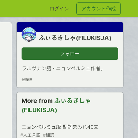
ログイン
アカウント作成
ふぃるきしゃ(FILUKISJA)
フォロー
ラルヴナン語・ニョンペルミュ作者。
登録日
More from
ふぃるきしゃ
(FILUKISJA)
ニョンペルミュ版 副詞まみれ40文
#
人工言語
#
翻訳