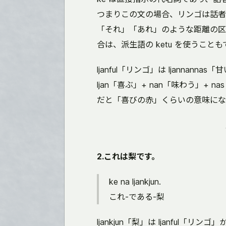
つまりこの文の場合、リンゴは話者
「それ」「あれ」のような距離の区
合は、派生語の ketu を使うこと
ljanful「リンゴ」は ljannanna
ljan「喜ぶ」+ nan「味わう」+ n
だと「喜びの赤」くらいの意味にな
2.これは梨です。
ke na ljankjun.
これ-である-梨
ljankjun「梨」は ljanful「リ