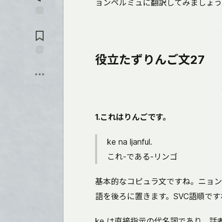
を
ョンペルミュに翻訳してみましょう
入
れ
コ
る
メ
ン
ト
役立たずりんご文27
に
保
飛
存
ぶ
1.これはりんごです。
ke na ljanful.
これ-である-リンゴ
基本的なコピュラ文ですね。ニョンペ
語を後ろに置きます。SVC語順です
ke は直接指示の代名詞であり、