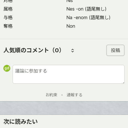
対格
Nis
属格
Nes -on (語尾無し)
与格
Na -enom (語尾無し)
奪格
Non
人気順のコメント
（0）
投稿
お約束
•
通報する
次に読みたい