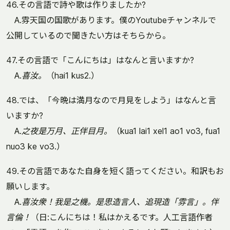
46.その言語で詩や歌は作りましたか?
A.雰天国の国歌があります。僕のYoutubeチャンネルで
公開しているので聞きたい方はそちらから。
47.その言語で「こんにちは」はなんと言いますか?
A.
喜汝。
（hai1 kus2.）
48.では、「今晩は満月なので月見をしよう」はなんと言
いますか?
A.
之夜是万月、正伴目月。
（kua1 lai1 xel1 ao1 vo3, fua1
nuo3 ke vo3.）
49.その言語であなた自身を短く語ってください。和訳もお
願いします。
A.
喜汝衆！我是之機。是思造言人、追現造「雰言」。伴
言倫！
（日:こんにちは！私はかえるです。人工言語作者