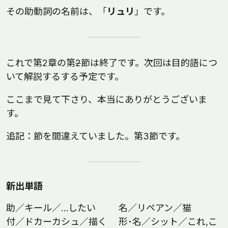
その助動詞の名前は、「
リュリ
」です。
これで第2章の第
2
節は終了です。次回は目的語につ
いて解説するする予定です。
ここまで見て下さり、本当にありがとうございま
す。
追記：節を間違えていました。第3節です。
新出単語
助／キール／…したい
名／リペアン／猫
付／ドカーカシュ／描く
形･名／シット／これ,こ