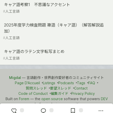
キャア語考察1 不思議なアクセント
#
人工言語
2025年度学力検査問題 箒語（キャア語）（解答解説追
加）
#
人工言語
キャア語のラテン文字転写まとめ
#
人工言語
Migdal
— 言語創作・世界創作愛好者のコミュニティサイト
Page D'Accueil
Listings
Podcasts
Tags
FAQ
質問スレッド
要望スレッド
Contact
Code of Conduct
編集ガイド
Privacy Policy
Built on
Forem
— the
open source
software that powers
DEV
and other inclusive communities.
Made with love and
Ruby on Rails
. Migdal
©
2021 - 2026.