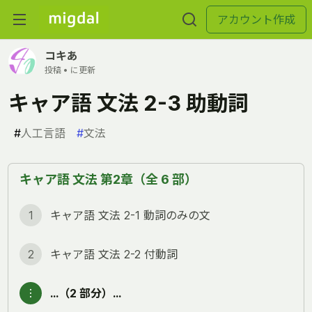
アカウント作成
コキあ
投稿 •
に更新
キャア語 文法 2-3 助動詞
#
人工言語
#
文法
キャア語 文法 第2章（全 6 部）
1
キャア語 文法 2-1 動詞のみの文
2
キャア語 文法 2-2 付動詞
︙
…（2 部分）…