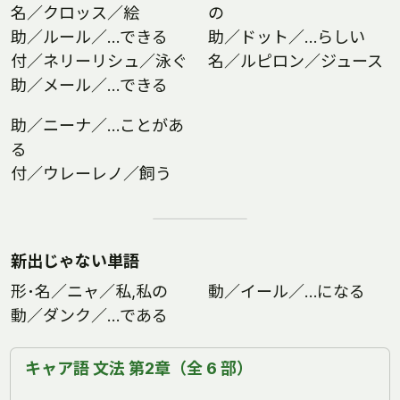
名／クロッス／絵
の
助／ルール／…できる
助／ドット／…らしい
付／ネリーリシュ／泳ぐ
名／ルピロン／ジュース
助／メール／…できる
助／ニーナ／…ことがあ
る
付／ウレーレノ／飼う
新出じゃない単語
形･名／ニャ／私,私の
動／イール／…になる
動／ダンク／…である
キャア語 文法 第2章（全 6 部）