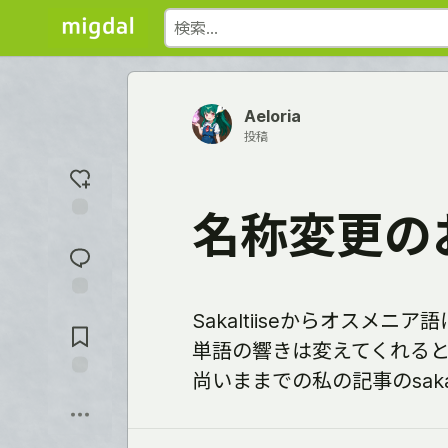
Aeloria
投稿
名称変更の
反
応
を
入
れ
コ
Sakaltiiseからオスメニ
る
メ
ン
単語の響きは変えてくれる
ト
尚いままでの私の記事のsaka
に
保
飛
存
ぶ