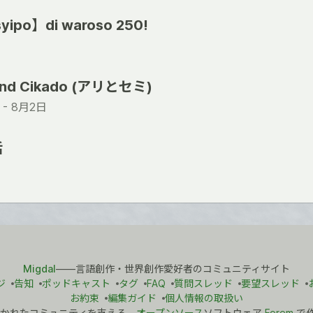
yipo】di waroso 250!
and Cikado (アリとセミ)
 -
8月2日
話
Migdal
――言語創作・世界創作愛好者のコミュニティサイト
ジ
告知
ポッドキャスト
タグ
FAQ
質問スレッド
要望スレッド
お約束
編集ガイド
個人情報の取扱い
かれたコミュニティを支える、
オープンソース
ソフトウェア
Forem
で