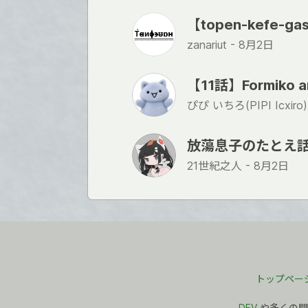
【topen-kefe-gas
zanariut -
8月2日
【11話】Formiko 
ぴぴ いちろ(PIPI Icxiro)
放蕩息子のたとえ
21世紀之人 -
8月2日
トップペー
DEV
や多くの開