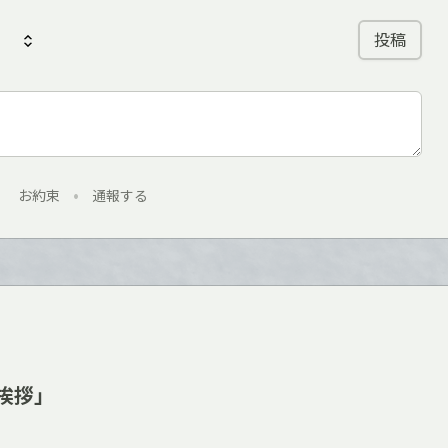
投稿
お約束
•
通報する
「挨拶」