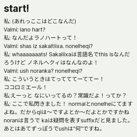
start!
私: (あれっここはどこなんだ)
Valmi: lano hart?
私: なんだよラノハートって！
Valmi: shas iz sakaltiixa. nonelheqi?
私: whaaaaaaats! Sakaliixaは言語名でthis isなんだ
ろうけど ノネルヘクィはなんなのよ！
Valmi: ush noranka? nonelheqi?
私: こういうときはてってててーててー！
ココロミエール！
私:えーっと なにいってるの？常識だよ！ってか？
私: ここで私閃きました！ normalとnonelheにてます
よね。だからqiは～ですよとか～だよとかですかね
noranは言うで kaは疑問を表すsuffixだと見ました。
あとはあてずっぽうでushは"何"ですね。