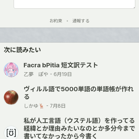
お約束
•
通報する
次に読みたい
Facra bPitia 短文訳テスト
乙夢 ぽや -
6月19日
ヴィルル語で5000単語の単語帳が作れ
る
しかゆ🦌 -
7月8日
私が人工言語（ウステル語）を作ってる
経緯とか理由みたいなのとか多分今まで
書いてなかったから今書く