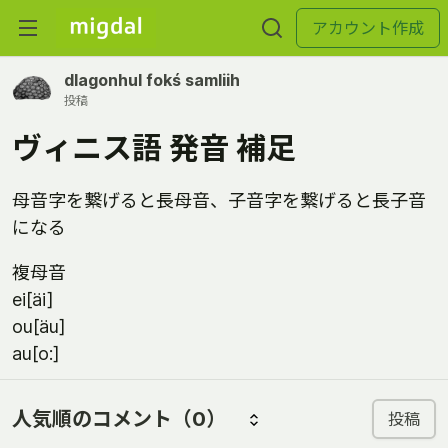
アカウント作成
dlagonhul fokś samliih
投稿
ヴィニス語 発音 補足
母音字を繋げると長母音、子音字を繋げると長子音
になる
複母音
ei[äi]
ou[äu]
au[o:]
人気順のコメント
（0）
投稿