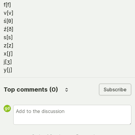
f[f]
v[v]
ś[θ]
ź[ð]
s[s]
z[z]
x[ʃ]
j[ʒ]
y[j]
Top comments
(0)
Subscribe