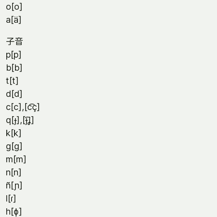
o[o]
a[ä]
子音
p[p]
b[b]
t[t]
d[d]
c[c],[c͡ç]
q[ɟ],[ɟ͡ʝ]
k[k]
g[g]
m[m]
n[n]
ñ[ɲ]
l[ɾ]
h[ɸ]