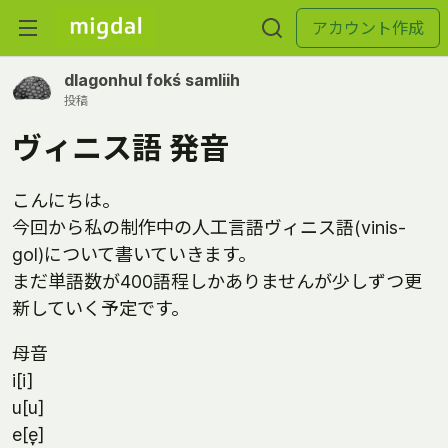
アカウント作成
dlagonhul fokś samliih
投稿
ヴィニス語 発音
こんにちは。
今回から私の制作中の人工言語ヴィニス語(vinis-
gol)について書いていきます。
まだ単語数が400語程しかありませんが少しずつ更
新していく予定です。
母音
i[i]
u[u]
e[e̞]