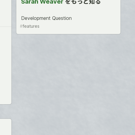
Sarah Weaver
をもっと知る
Development Question
#
features