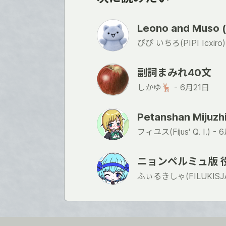
Leono and Mu
ぴぴ いちろ(PIPI Icxiro)
副詞まみれ40文
しかゆ🦌 -
6月21日
Petanshan Mijuzh
フィユス(Fijus' Q. I.) -
6
ニョンペルミュ版 
ふぃるきしゃ(FILUKISJA