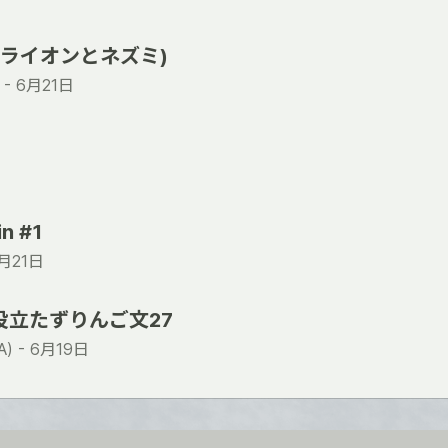
so (ライオンとネズミ)
 -
6月21日
in #1
月21日
役立たずりんご文27
) -
6月19日