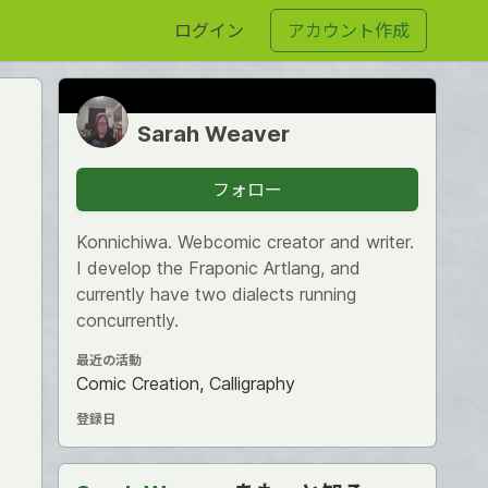
ログイン
アカウント作成
Sarah Weaver
フォロー
Konnichiwa. Webcomic creator and writer.
I develop the Fraponic Artlang, and
currently have two dialects running
concurrently.
最近の活動
Comic Creation, Calligraphy
登録日