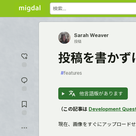
Sarah Weaver
投稿
投稿を書かず
#
features
反
応
を
入
他言語版があります
れ
コ
る
メ
ン
（この記事は
Development Quest
ト
に
保
飛
現在、画像をすぐにアップロードせ
存
ぶ