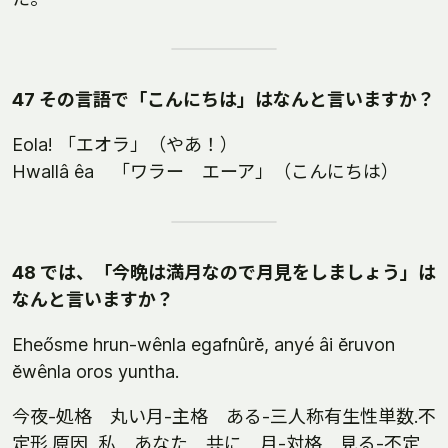
47 その言語で「こんにちは」はなんと言いますか？
Eola! 「エオラ」（やあ！）
Hwallâ êa 「ワラー エーア」（こんにちは）
48 では、「今晩は満月なので月見をしましょう」は
なんと言いますか？
Eheősme hrun-wênla egafnûrĕ, anyé âi ĕruvon
ĕwênla oros yuntha.
今夜-処格 丸い月-主格 ある-三人称有生性単数.不
定形.原因, 私 あなた 共に 月-対格 見る-不定