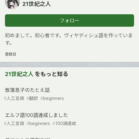
21世紀之人
フォロー
初めまして。初心者です。ヴィヤディシュ語を作っていま
す。
登録日
21世紀之人
をもっと知る
放蕩息子のたとえ話
#
人工言語
#
翻訳
#
beginners
エルフ語100語達成しました
#
人工言語
#
beginners
#
100語達成