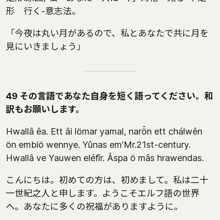
形 行く-意志法。
「今夜は丸い月があるので、私とあなたで共に月を
見にいきましょう」
49 その言語であなた自身を短く語ってください。和
訳もお願いします。
Hwallâ êa. Ett âi lömar yamal, narȫn ett chálwên
ön embiö wennye. Yûnas em'Mr.21st-century.
Hwallâ ve Yauwen eléfîr. Âspa ö mâs hrawendas.
こんにちは。初めての方は、初めまして。私は二十
一世紀之人と申します。ようこそエルフ語の世界
へ。あなたに多くの祝福がありますように。