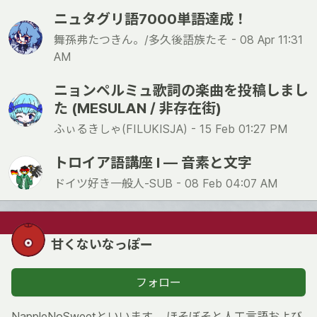
ニュタグリ語7000単語達成！
舞孫弗たつきん。/多久後語族たそ -
08 Apr 11:31
AM
ニョンペルミュ歌詞の楽曲を投稿しまし
た (MESULAN / 非存在街)
ふぃるきしゃ(FILUKISJA) -
15 Feb 01:27 PM
トロイア語講座 I ― 音素と文字
ドイツ好き一般人-SUB -
08 Feb 04:07 AM
甘くないなっぽー
フォロー
NappleNoSweetといいます。 ほそぼそと人工言語および