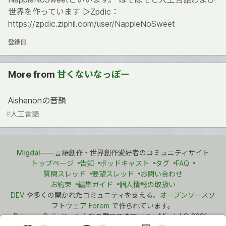
世界を作っています ▷Zpdic：
https://zpdic.ziphil.com/user/NappleNoSweet
登録日
More from
甘くないなっぽー
Aishenonの音韻
#
人工言語
Migdal
――言語創作・世界創作愛好者のコミュニティサイト
トップページ
告知
ポッドキャスト
タグ
FAQ
質問スレッド
要望スレッド
お問い合わせ
お約束
編集ガイド
個人情報の取扱い
DEV
や多くの開かれたコミュニティを支える、
オープンソース
ソ
フトウェア
Forem
で作られています。
Ruby on Rails
と、みんなの愛でできている。Migdal
©
2021 -