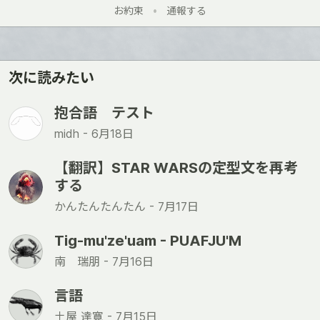
い
お約束
•
通報する
い
ね
次に読みたい
抱合語 テスト
midh -
6月18日
【翻訳】STAR WARSの定型文を再考
する
かんたんたんたん -
7月17日
Тig-mu'ze'uam - PUAFJU'M
南 瑞朋 -
7月16日
言語
土屋 達寛 -
7月15日