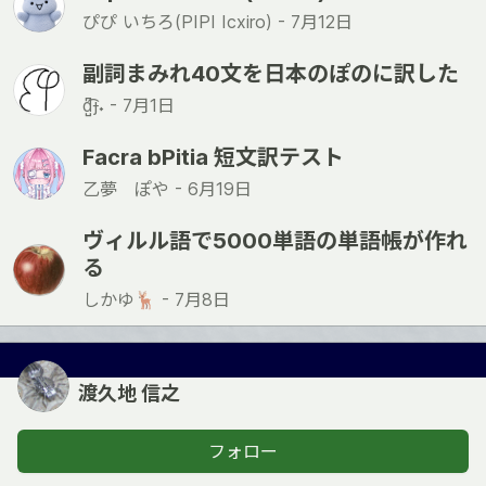
ぴぴ いちろ(PIPI Icxiro) -
7月12日
副詞まみれ40文を日本のぽのに訳した
d̺͆͡ɟ˖ -
7月1日
Facra bPitia 短文訳テスト
乙夢 ぽや -
6月19日
ヴィルル語で5000単語の単語帳が作れ
る
しかゆ🦌 -
7月8日
渡久地 信之
フォロー