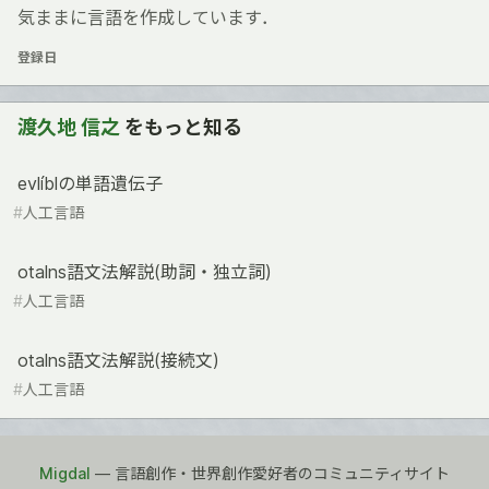
気ままに言語を作成しています．
登録日
渡久地 信之
をもっと知る
evlíblの単語遺伝子
#
人工言語
otalns語文法解説(助詞・独立詞)
#
人工言語
otalns語文法解説(接続文)
#
人工言語
Migdal
— 言語創作・世界創作愛好者のコミュニティサイト