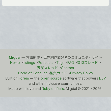
Migdal
— 言語創作・世界創作愛好者のコミュニティサイト
Home
Listings
Podcasts
Tags
FAQ
質問スレッド
要望スレッド
Contact
Code of Conduct
編集ガイド
Privacy Policy
Built on
Forem
— the
open source
software that powers
DEV
and other inclusive communities.
Made with love and
Ruby on Rails
. Migdal
©
2021 - 2026.