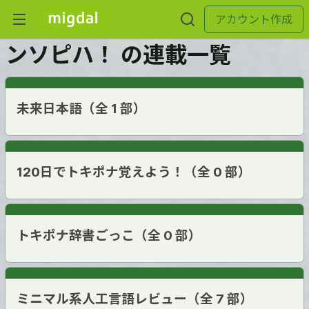
アカウント作成
ンソピハ！ の連載一覧
未来日本語（全 1 部）
120日でトキポナ覚えよう！（全 0 部）
トキポナ辞書ごっこ（全 0 部）
ミニマル系人工言語レビュー（全 7 部）