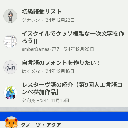
初級語彙リスト
ツナホシ -
’24年12月22日
イスクイルでクッソ複雑な一次文字を作
ろう()
amberGames-777 -
’24年12月20日
自言語のフォントを作りたい！
はくメな -
’24年12月18日
レスターヴ語の紹介【第9回人工言語コ
ンペ参加作品】
夕向奏 -
’24年11月15日
クノーツ・アクア