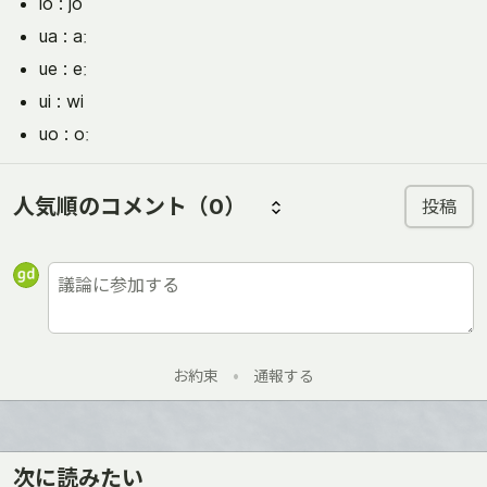
io : jo
ua : aː
ue : eː
ui : wi
uo : oː
人気順のコメント
（0）
投稿
お約束
•
通報する
次に読みたい