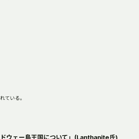
れている。
ェー島王国について」(Lanthanite氏)