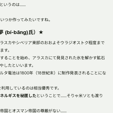
というのは……
でいつか作ってみたいですね。
bí-bāng)氏）★
ラスカやシベリア東部のおおよそウラジオストク程度まで
ます。
電することを始め、アラスカにて発見された氷を解かす鉱石
やしたといいます。
タ電池は1800年（18世紀末）に制作発表されることにな
気を利用しているのは相当優秀です。
ネルギスを秘匿した
ということで……そりゃ米ソとも渡り
帝国とオスマン帝国の尊厳がない……