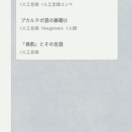
#
人工言語
#
人工言語コンペ
プカルテポ語の基礎(i)
#
人工言語
#
beginners
#
人間
「青肌」とその言語
#
人工言語