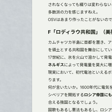
されなくなっても綴りは変わらない
多数派の力を感じますねえ。
OSVはあまり作ったことがないの
F「ロディラウ共和国」（美夢 (
カムチャツカ半島に首都を置き、ア
を領土とする共和国を舞台にしてい
17世紀に、氷を火山で溶かして発
ネルギス
によって発電量を莫大に増
現実において、初代電池といえるボル
ります。
何が言いたいか。1600年代に電
シベリアを開拓する
ロシア帝国にも
合える強国となるでしょう。
国歌もあるし憲法もあるし、ロシア