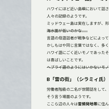
ハワイにほど近い島嶼において話さ
人々の記録のようです。
ミッドウェー島は実在しますが、形
海水面が低いのかな……
言語の母語話者が戦争などによって
かしもはや同じ言葉ではなく、多く
ハワイ語にごく近いモノであったそ
は喜ばしいことです。
ヘブライ語のようにはいかないモノ
B「雷の街」（シラミィ氏）
労働者階級の二名が世間話をして、
そう言う場面のようです。
ここら辺の人々は
雷頻発地帯
に住ん