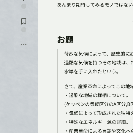
を
あんまり期待してみるモノではない
入
れ
コ
る
メ
ン
ト
に
お題
保
飛
存
ぶ
苛烈な気候によって、歴史的に
過酷な気候を持つその地域は、
水準を手に入れたという。
さて、産業革命によってこの地
・過酷な地域の様相について。
(ケッペンの気候区分のA区分,B区
・気候によって形成された独特
・特殊なエネルギー源の詳細。
・産業革命による言語や文化へ