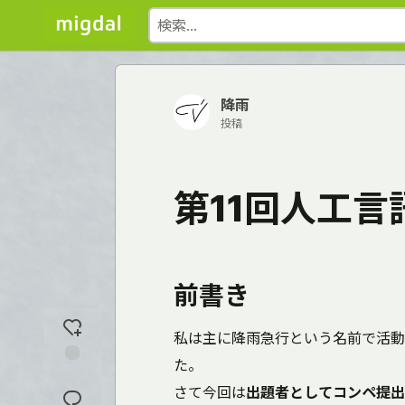
降雨
投稿
第11回人工
前書き
私は主に降雨急行という名前で活動
た。
反
さて今回は
出題者としてコンペ提出
応