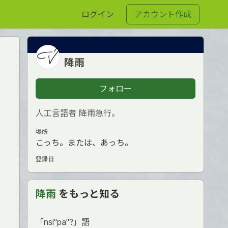
ログイン
アカウント作成
降雨
フォロー
人工言語者 降雨急行。
場所
こっち。または、あっち。
登録日
降雨
をもっと知る
「nsi"pa"?」語