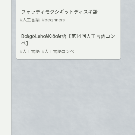
フォッディモクシギットディスキ語
#
人工言語
#
beginners
Bœ̂göLehœ̂Kıðœ̂r語【第14回人工言語コン
ペ】
#
人工言語
#
人工言語コンペ