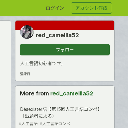
ログイン
アカウント作成
red_camellia52
フォロー
人工言語初心者です。
登録日
More from
red_camellia52
Ðésexister語【第15回人工言語コンペ】
（出題者による）
#
人工言語
#
人工言語コンペ