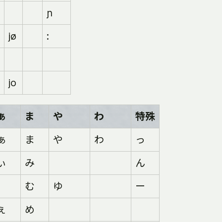
ɲ
jø
:
jo
ぁ
ま
や
わ
特殊
ぁ
ま
や
わ
っ
ぃ
み
ん
む
ゆ
ー
ぇ
め