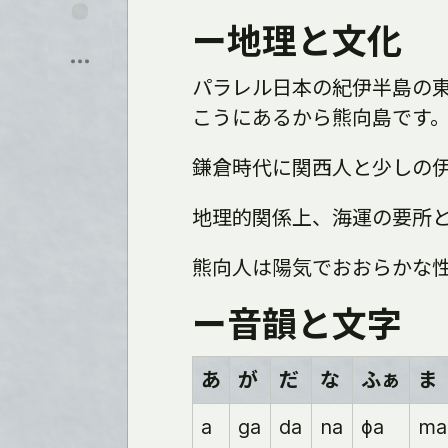
ト
に
ー地理と文化
保
飛
存
ぶ
パラレル日本の紀伊半島の
こうにあるから熊向島です
鎌倉時代に関西人と少しの
地理的関係上、海運の要所
熊向人は陽気でおおらかな
ー音韻と文字
あ
が
だ
な
ふぁ
ま
a
ga
da
na
ɸa
ma