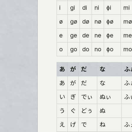
i
gi
di
ni
ɸi
mi
ø
gø
dø
nø
ɸø
mø
e
ge
de
ne
ɸe
me
o
go
do
no
ɸo
mo
あ
が
だ
な
ふ
あ
が
だ
な
ふ
い
ぎ
でぃ
ぬぃ
ふ
う
ぐ
どぅ
ぬ
え
げ
で
ね
ふ