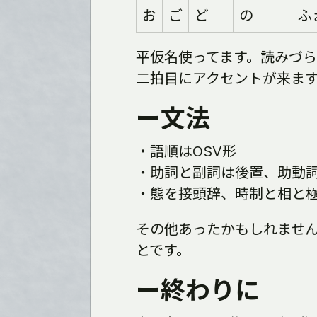
お
ご
ど
の
ふ
平仮名使ってます。読みづら
二拍目にアクセントが来ま
ー文法
・語順はOSV形
・助詞と副詞は後置、助動
・態を接頭辞、時制と相と
その他あったかもしれません
とです。
ー終わりに