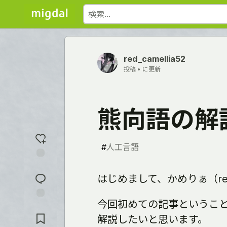
red_camellia52
投稿 •
に更新
熊向語の解
#
人工言語
反
応
はじめまして、かめりぁ（red_
を
入
れ
今回初めての記事というこ
コ
る
メ
解説したいと思います。
ン