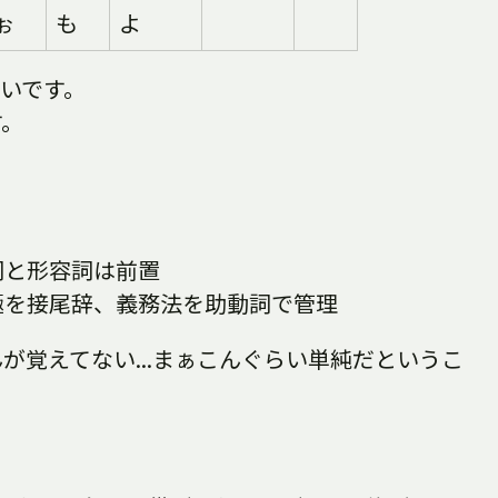
ぉ
も
よ
いです。
す。
詞と形容詞は前置
極を接尾辞、義務法を助動詞で管理
が覚えてない...まぁこんぐらい単純だというこ