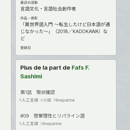
最近の活動
言語文化・言語社会創作者
作品・表彰
「異世界語入門 ～転生したけど日本語が通
じなかった～」（2018／KADOKAWA）な
ど
登録日
Plus de la part de
Fafs F.
Sashimi
第1話 現状確認
#
人工言語
#
小説
#
lineparine
#09 啓蒙理性とリパライン語
#
人工言語
#
lineparine