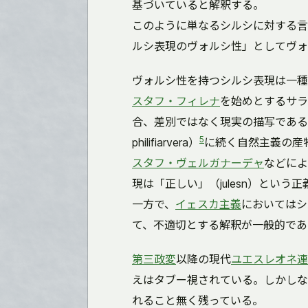
基づいていると解釈する。
このように単なるシルシに対する言
ルシ表現のヴォルシ性」としてヴォ
ヴォルシ性を持つシルシ表現は一種
スタフ・フィレナ
を始めとするサラ
合、差別ではなく現実の描写であるとして
5
philifiarvera）
に続く自然主義の産
スタフ・ヴェルガナーデャ
などによ
現は「正しい」（julesn）とい
一方で、
イェスカ主義
においてはシ
て、不適切とする解釈が一般的であ
第三政変
以降の現代
ユエスレオネ連
えはタブー視されている。しかしな
れること無く残っている。