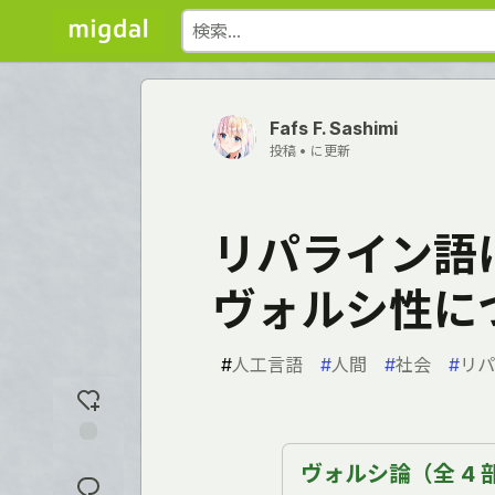
Fafs F. Sashimi
投稿 •
に更新
リパライン語
ヴォルシ性に
#
人工言語
#
人間
#
社会
#
リパ
反
ヴォルシ論（全 4 
応