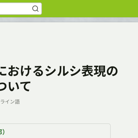
におけるシルシ表現の
ついて
ライン語
部）