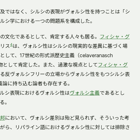
及ではなく、シルシの表現がヴォルシ性を持つことは「シ
ルシ学における一つの問題系を構成した。
の文化であるとして、肯定する人々も居る。
フィシャ・グ
4
リス
は、ヴォルシ性はシルシの現実的な差異に基づく場
、17世紀の形式派歴史主義（celaveranasch
物として肯定した。また、過激な視点として
フィシャ・グ
る反ヴォルシフリーの立場からヴォルシ性をもつシルシ表
う正義論に持ち込む論者も存在する。
ルシ表現におけるヴォルシ性は
ヴォルシ主義
であるとし
る。
邦
において、ヴォルシ差別は殆ど見られず、そういった考
がら、リパライン語におけるヴォルシ性に対しては排除さ