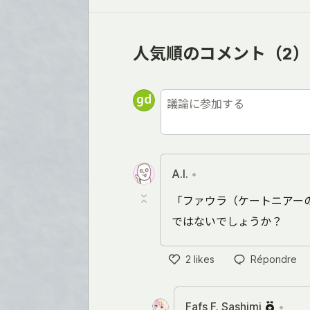
人気順のコメント
（2）
A.I.
•
「ファウラ（ケートニアー
ではないでしょうか？
2
likes
Répondre
Like
Fafs F. Sashimi
•