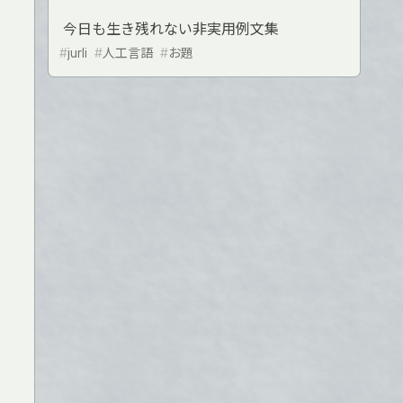
今日も生き残れない非実用例文集
#
jurli
#
人工言語
#
お題