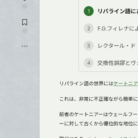
を
入
リパライン語に
1
れ
コ
る
メ
ン
2
ト
に
保
飛
存
レクタール・ド
3
ぶ
交換性誤謬とヴ
4
リパライン語の世界には
ケートニア
これは、非常に不正確ながら簡単に
前者のケートニアーはウェールフー
ーに対して古くから優位的な地位に