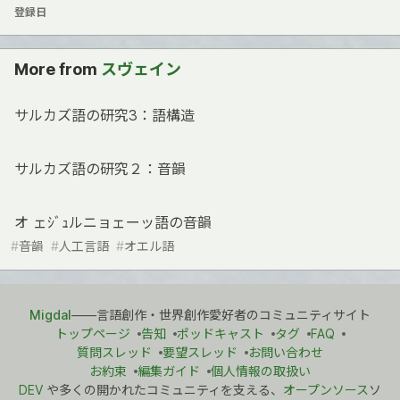
登録日
More from
スヴェイン
サルカズ語の研究3：語構造
サルカズ語の研究２：音韻
オ ェｼﾞｭルニョェーッ語の音韻
#
音韻
#
人工言語
#
オエル語
Migdal
――言語創作・世界創作愛好者のコミュニティサイト
トップページ
告知
ポッドキャスト
タグ
FAQ
質問スレッド
要望スレッド
お問い合わせ
お約束
編集ガイド
個人情報の取扱い
DEV
や多くの開かれたコミュニティを支える、
オープンソース
ソ