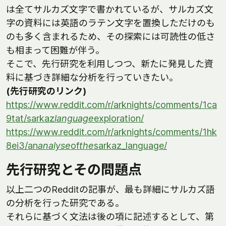
は全てサルカズ文字で書かれているが、サルカズ文
字の資料には英語のラテン文字を置換しただけのも
のも多く含まれるため、その探索には可読性の低さ
も相まって困難が伴う。
そこで、先行研究を利用しつつ、新たに発見した資
料に基づき詳細な分析を行っていきたい。
(先行研究のリンク)
https://www.reddit.com/r/arknights/comments/1ca
9tat/sarkaz
language
exploration/
https://www.reddit.com/r/arknights/comments/1hk
8ei3/an
analyse
of
the
sarkaz_language/
先行研究とその問題点
以上二つのRedditの記事が、最も詳細にサルカズ語
の分析を行った研究である。
それらに基づく文法は後の項に記述するとして、第