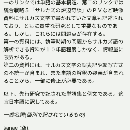
一のリンクでは単語の基本構造、第二のリンクでは
統合戦略５「サルカズの炉辺奇談」のＰＶなど映像
資料にサルカズ文字で書かれていた文章も記述され
ており、ともに貴重な研究として重要なものであ
る。しかし、これらには問題点が存在する。
第一の資料には、執筆時期の問題からサルカズ語の
解析できる資料が１０単語程度しかなく、情報量に
限界がある。
第二の資料には、サルカズ文字の誤表記や転写方式
の不統一が含まれ、また単語の解釈の疑義が含まれ
ることから、一部に修正が必要である。
以下、先行研究で記された単語集と例文である。適
宜日本語に訳してある。
一般名詞(個別で記されているもの)
šanae (空),