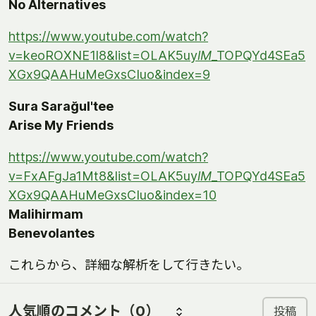
No Alternatives
https://www.youtube.com/watch?
v=keoROXNE1l8&list=OLAK5uy
lM
_TOPQYd4SEa5
XGx9QAAHuMeGxsCIuo&index=9
Sura Sarağul'tee
Arise My Friends
https://www.youtube.com/watch?
v=FxAFgJa1Mt8&list=OLAK5uy
lM
_TOPQYd4SEa5
XGx9QAAHuMeGxsCIuo&index=10
Malihirmam
Benevolantes
これらから、詳細な解析をして行きたい。
人気順のコメント
（0）
投稿