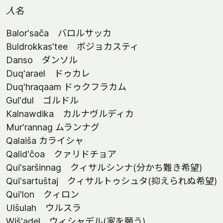
人名
Balor'sača バロルサッカ
Buldrokkas'tee ボジョカスティ
Danso ダンソル
Duq'arael ドゥカレ
Duq'hraqaam ドゥクフラカム
Gul'dul ゴルドル
Kalnawdika カルナヴルディカ
Mur'rannag ムランナグ
Qalaiša カライシャ
Qalid'čoa クァリドチョア
Qui'saršinnag クィサルシンナ(分かち難き希望)
Qui'sartuštaj クィサルトゥシュタ(抑えられぬ希望)
Qui'lon クィロン
Ulšulah ウルスラ
Wiš'adel ウィシャデル(家を願う)