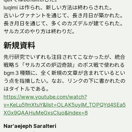
luqimi は作られ、新しい方法は終わらされた。
古いレヴァナントを通じて、長き月日が築かれた。
長き月日を通じて、多くのカズデルが建てられた。
サルカズのやり方は終わりだ。
新規資料
先行研究でいずれも注目されてこなかったが、統合
戦略５「サルカズの炉辺奇談」のボス戦で使われる
bgm３種類に、全く新規の文章が含まれているとい
う点を指摘したい。なお、リンクの下に書かれたの
はタイトルである。
https://www.youtube.com/watch?
v=KeLu5fmXtuY&list=OLAK5uy
lM
_TOPQYd4SEa5
XGx9QAAHuMeGxsCIuo&index=8
Nar'aejeph Saralteri