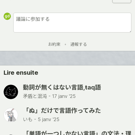
お約束
•
通報する
Lire ensuite
動詞が無くはない言語,ŧaq語
矛盾と混沌 -
17 janv '25
「ぬ」だけで言語作ってみた
いも -
5 janv '25
「単語が一つしかない言語」の文法・理