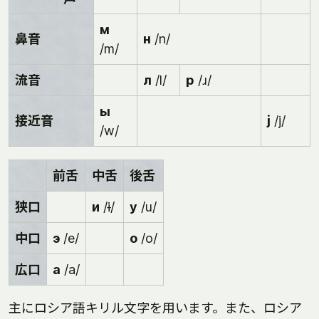
м
鼻音
н
/n/
/m/
流音
л
/l/
р
/ɹ/
ы
接近音
ј
/j/
/w/
前舌
中舌
後舌
狭口
и
/ɨ/
у
/u/
中口
э
/e/
о
/o/
広口
а
/a/
主にロシア語キリル文字を用います。また、ロシア