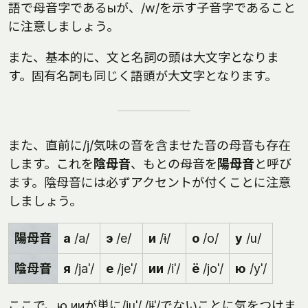
語で母音字であるыが、/w/を示す子音字であること
に注意しましょう。
また、基本的に、文と名詞の頭は大文字となりま
す。固有名詞も同じく語頭が大文字となります。
また、直前に/j/気味の音を含ませた音の母音も存在
します。これを
陰母音
、もとの母音を
陽母音
と呼び
ます。陰母音には必ずアクセントが付くことに注意
しましょう。
陽母音
а
/a/
э
/e/
и
/ɨ/
о
/o/
у
/u/
陰母音
я
/jaˈ/
е
/jeˈ/
ии
/iˈ/
ё
/joˈ/
ю
/yˈ/
ここで、ю,ииが単に/juˈ/,/jɨˈ/でないことに気をつけま