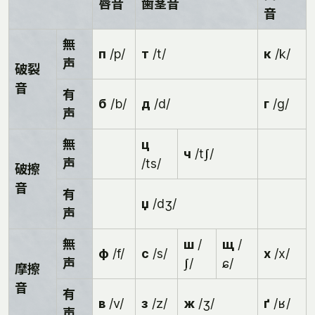
唇音
歯茎音
音
無
п
/p/
т
/t/
к
/k/
声
破裂
音
有
б
/b/
д
/d/
г
/ɡ/
声
無
ц
ч
/tʃ/
声
/ts/
破擦
音
有
џ
/dʒ/
声
無
ш
/
щ
/
ф
/f/
с
/s/
х
/x/
声
ʃ/
ɕ/
摩擦
音
有
в
/v/
з
/z/
ж
/ʒ/
ґ
/ʁ/
声