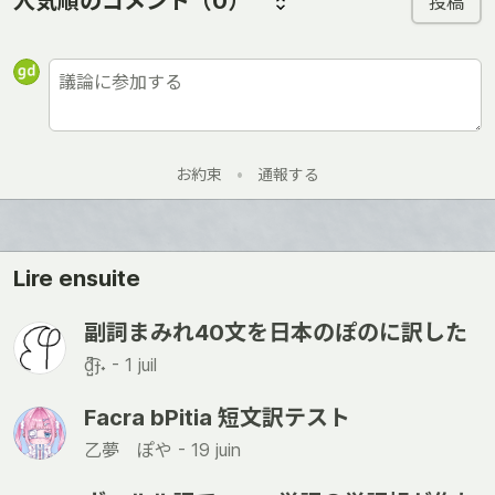
人気順のコメント
（0）
投稿
お約束
•
通報する
Lire ensuite
副詞まみれ40文を日本のぽのに訳した
d̺͆͡ɟ˖ -
1 juil
Facra bPitia 短文訳テスト
乙夢 ぽや -
19 juin