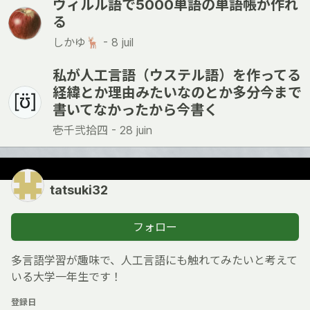
ヴィルル語で5000単語の単語帳が作れ
る
しかゆ🦌 -
8 juil
私が人工言語（ウステル語）を作ってる
経緯とか理由みたいなのとか多分今まで
書いてなかったから今書く
壱千弐拾四 -
28 juin
tatsuki32
フォロー
多言語学習が趣味で、人工言語にも触れてみたいと考えて
いる大学一年生です！
登録日