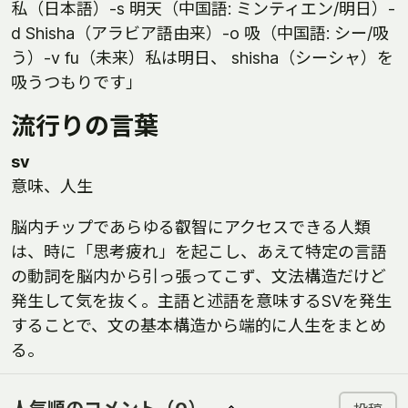
私（日本語）-s 明天（中国語: ミンティエン/明日）-
d Shisha（アラビア語由来）-o 吸（中国語: シー/吸
う）-v fu（未来）私は明日、 shisha（シーシャ）を
吸うつもりです」
流行りの言葉
sv
意味、人生
脳内チップであらゆる叡智にアクセスできる人類
は、時に「思考疲れ」を起こし、あえて特定の言語
の動詞を脳内から引っ張ってこず、文法構造だけど
発生して気を抜く。主語と述語を意味するSVを発生
することで、文の基本構造から端的に人生をまとめ
る。