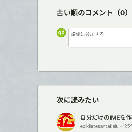
古い順のコメント
（0）
次に読みたい
自分だけのIMEを
epikijetesantakalu -
’2