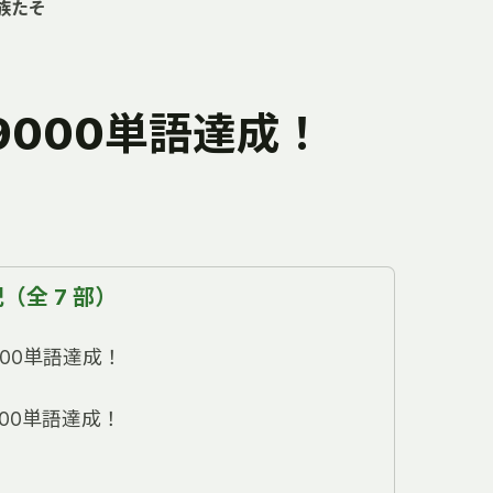
族たそ
9000単語達成！
（全 7 部）
00単語達成！
00単語達成！