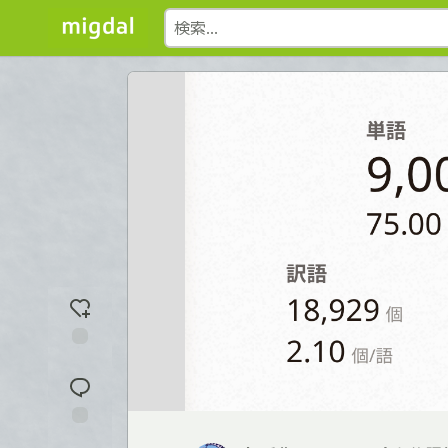
反
応
を
入
れ
コ
る