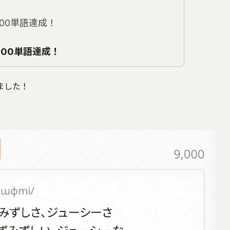
00単語達成！
000単語達成！
ました！