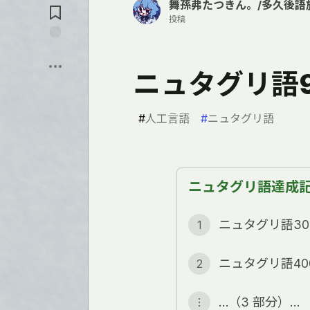
舞孫弗たつきん。/多久後語
メ
ン
投稿
ト
に
保
飛
存
ぶ
ニュタグリ語
#
人工言語
#
ニュタグリ語
ニュタグリ語達成記
ニュタグリ語30
1
ニュタグリ語40
2
…（3 部分）…
︙