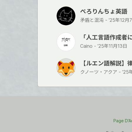
ぺろりんちょ英語
矛盾と混沌 -
’25年12月
「人工言語作成者に
Caino -
’25年11月13日
【ルエン語解説】律（C
クノーツ・アクア -
’25
Page D'A