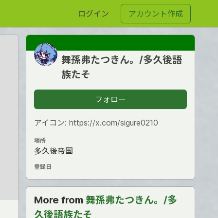
ログイン
アカウント作成
舞孫弗たつきん。/多久後語
族たそ
フォロー
アイコン: https://x.com/sigure0210
場所
多久後帝国
登録日
More from
舞孫弗たつきん。/多
久後語族たそ