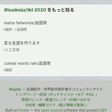
Ølxaŵsůz/tkt 2020
をもっと知る
matra fariworda/造語雨
#
翻訳
#
造語雨
変な言語を作ります
#
人工言語
coined words rain/造語雨
#
翻訳
Migdal
— 言語創作・世界創作愛好者のコミュニティサイト
トップページ
告知
ポッドキャスト
タグ
FAQ
質問スレッド
要望スレッド
お問い合わせ
お約束
編集ガイド
個人情報の取扱い
Built on
Forem
— the
open source
software that powers
DEV