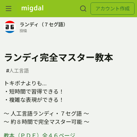
アカウント作成
ランディ（７セグ語）
投稿
ランディ完全マスター教本
#
人工言語
トキポナよりも…
・短時間で習得できる！
・複雑な表現ができる！
～ 人工言語ランディ・７セグ語 ～
～ 約８時間で完全マスター可能 ～
教本（ＰＤＦ）全４６ページ