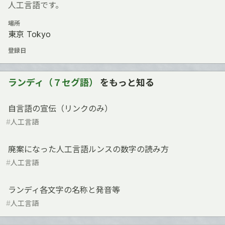
人工言語です。
場所
東京 Tokyo
登録日
ランディ（７セグ語）
をもっと知る
自言語の宣伝（リンクのみ）
#
人工言語
廃案になった人工言語ルンスの数字の読み方
#
人工言語
ランディ各文字の名称と発音等
#
人工言語