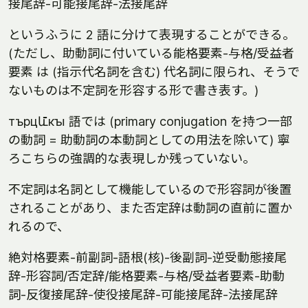
接尾辞-可能接尾辞-法接尾辞
というふうに 2 語に分けて表現することができる。
(ただし、助動詞に付いている能格要素-与格/受益者
要素 は (指示代名詞を含む) 代名詞に限られ、そうで
ないものは不定詞を形容する形で書き表す。)
търцև̄кꙑ 語では (primary conjugation を持つ一部
の動詞 = 助動詞の本動詞としての用法を除いて) 寧
ろこちらの強調的な表現しか残っていない。
不定詞は名詞として機能しているので形容詞が後置
されることがあり、また否定辞は動詞の直前に置か
れるので、
絶対格要素-前副詞-語根(核)-後副詞-逆受動態接尾
辞-形容詞/否定辞/能格要素-与格/受益者要素-助動
詞-反復接尾辞-使役接尾辞-可能接尾辞-法接尾辞