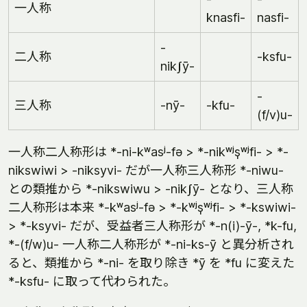
一人称
knasfi-
nasfi-
-
二人称
-ksfu-
nikʃȳ-
-
三人称
-nȳ-
-kfu-
(f/v)u-
一人称二人称形は *-ni-kʷasʲ-fə > *-nikʷʲs̩ʷʲfi- > *-
nikswiwi > -niksyvi- だが一人称三人称形 *-niwu-
との類推から *-nikswiwu > -nikʃȳ- となり、三人称
二人称形は本来 *-kʷasʲ-fə > *-kʷʲs̩ʷʲfi- > *-kswiwi-
> *-ksyvi- だが、受益者三人称形が *-n(i)-ȳ-, *k-fu,
*-(f/w)u- 一人称二人称形が *-ni-ks-ȳ と異分析され
ると、類推から *-ni- を取り除き *ȳ を *fu に変えた
*-ksfu- に取って代わられた。