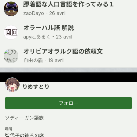
膠着語な人口言語を作ってみる１
zaoDayo -
26 avril
オラーハル語 解説
арук_あるく -
23 avril
オリビアオラルク語の依頼文
自由の盾 -
19 avril
りめすとり
フォロー
ソディ―ガン語族
場所
智代子の後ろの席