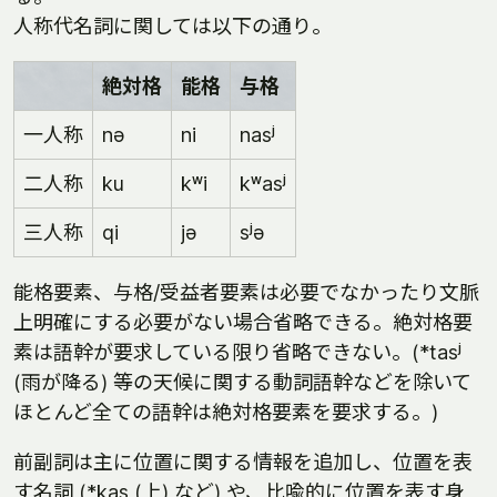
人称代名詞に関しては以下の通り。
絶対格
能格
与格
一人称
nə
ni
nasʲ
二人称
ku
kʷi
kʷasʲ
三人称
qi
jə
sʲə
能格要素、与格/受益者要素は必要でなかったり文脈
上明確にする必要がない場合省略できる。絶対格要
素は語幹が要求している限り省略できない。(*tasʲ
(雨が降る) 等の天候に関する動詞語幹などを除いて
ほとんど全ての語幹は絶対格要素を要求する。)
前副詞は主に位置に関する情報を追加し、位置を表
す名詞 (*kas (上) など) や、比喩的に位置を表す身