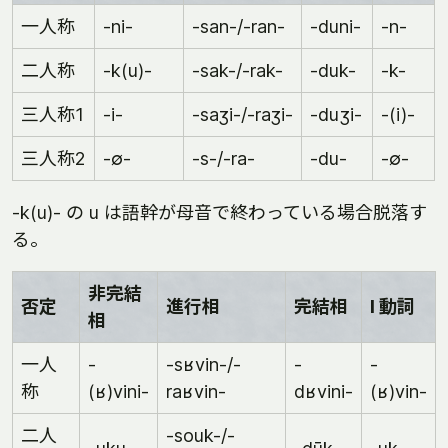
一人称
-ni-
-san-/-ran-
-duni-
-n-
二人称
-k(u)-
-sak-/-rak-
-duk-
-k-
三人称1
-i-
-saʒi-/-raʒi-
-duʒi-
-(i)-
三人称2
-∅-
-s-/-ra-
-du-
-∅-
-k(u)- の u は語幹が母音で終わっている場合脱落す
る。
非完結
否定
進行相
完結相
l 動詞
相
一人
-
-sʁvin-/-
-
-
称
(ʁ)vini-
raʁvin-
dʁvini-
(ʁ)vin-
二人
-souk-/-