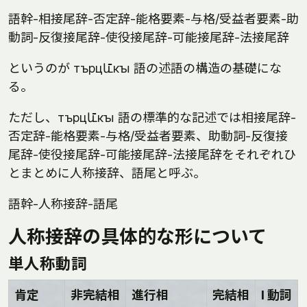
語幹-相接尾辞-否定辞-能格要素-与格/受益者要素-助
動詞-反復接尾辞-使役接尾辞-可能接尾辞-法接尾辞
というのが търцև̄кꙑ 語の述語の構造の基礎にな
る。
ただし、търцև̄кꙑ 語の標準的な記述では相接尾辞-
否定辞-能格要素-与格/受益者要素、助動詞-反復接
尾辞-使役接尾辞-可能接尾辞-法接尾辞をそれぞれひ
とまとめに人称接辞、語尾と呼ぶ。
語幹-人称接辞-語尾
人称接辞の具体的な形について
単人称動詞
肯定
非完結相
進行相
完結相
l 動詞