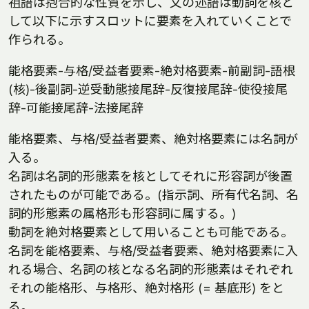
祖語は抱合的な性質を示し、文の述語は動詞を核と
して以下に示すスロットに要素を入れていくことで
作られる。
能格要素-与格/受益者要素-絶対格要素-前副詞-語根
(核)-後副詞-逆受動態接尾辞-反復接尾辞-使役接尾
辞-可能接尾辞-法接尾辞
能格要素、与格/受益者要素、絶対格要素には名詞が
入る。
名詞は名詞的形態素を核としてそれに形容詞が後置
されたものが可能である。(指示詞、所有代名詞、名
詞的形態素の属格形も形容詞に属する。)
動詞を絶対格要素として用いることも可能である。
名詞を能格要素、与格/受益者要素、絶対格要素に入
れる場合、名詞の核となる名詞的形態素はそれぞれ
それの能格形、与格形、絶対格形 (= 基底形) をと
る。