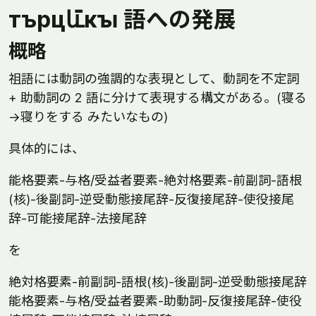
търцև̄кꙑ 語への発展
概略
祖語には動詞の強調的な表現として、動詞を不定詞
+ 助動詞の 2 語に分けて表現する構文がある。(寝る
→寝りをする みたいなもの)
具体的には、
能格要素-与格/受益者要素-絶対格要素-前副詞-語根
(核)-後副詞-逆受動態接尾辞-反復接尾辞-使役接尾
辞-可能接尾辞-法接尾辞
を
絶対格要素-前副詞-語根(核)-後副詞-逆受動態接尾辞
能格要素-与格/受益者要素-助動詞-反復接尾辞-使役