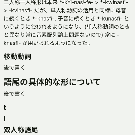
二人称一人称形は本来 *-kʷi-nasʲ-fə- > *-kwinasfi-
> -kvinasfi- だが、単人称動詞の活用と同様に母音
に続くとき *-knasfi-, 子音に続くとき *-kunasfi- と
いうように使われるようになり、(単人称動詞のとき
と異なり常に音素配列論上問題ないので) 常に -
knasfi- が用いられるようになった。
移動動詞
後で書く
語尾の具体的な形について
後で書く
t
l
双人称語尾