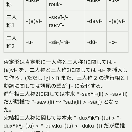
-uku-
-dūk-
-uk-
称
rouk-
三人
-sʁvī-/-
-(ʁ)vī-
-dʁvī-
-(ʁ)vī-
称1
raʁvī-
三人
-u-
-sā-/-rā-
-dū-
-∅-
称2
否定形は肯定形に一人称と三人称1に関しては -
(ʁ)vi- を、二人称と三人称2に関しては -u- を挿入し
て作る。(ただし iʒi > ī) また、三人称 2 の進行相と l
動詞に関しては語尾の頭が ʃ- に変化する。
進行相三人称2に関しては本来 *-saxʷi-(li) > -sʁvi(l)
だが類推で *-saʍ.(li) ～ *sa.h(li) > -sā(ʃ) となっ
た。
完結相二人称に関しては本来 *-duxʷikʷi-(tə) > *-
duxʷkʷɨ̥-(tu) > *-duʍku-(tu) > -dūku-(t) だが類推