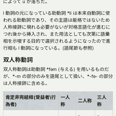
によって u が落ちた。
l 動詞の元になっている助動詞 *li は本来自動詞に使
われる助動詞であり、その主語は能格ではないため
人称接辞に現れる必要がないが対格言語化が進むに
つれ後から挿入され、また用法としても次第に語彙
相を示唆する目的で選択されるようになったので進
行相も l 動詞になっている。(語尾節も参照)
双人称動詞
双人称動詞は助動詞 *fəm (与える) を用いるものだ
が、*-m の部分のみを語尾として扱い、*-fə- の部分
は人称接辞に含める。
肯定非完結相(受益者\行
一人
三人
二人称
為者)
称
称
-
-