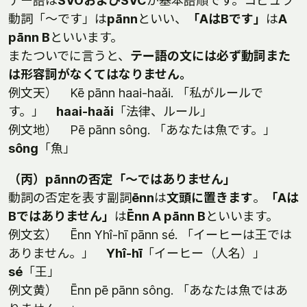
テー語は
SVOおよびSVC
が基本語順です。コピュラ
動詞「～です」は
pānn
といい、
「AはBです」
は
A
pānn B
といいます。
またついでに言うと、
テー語の文には必ず動詞また
は形容詞がなくてはなりません。
例文天） Kē pānn haai-haǎi. 「私がルールで
す。」
haai-haǎi
「法律、ルール」
例文地） Pē pānn sông. 「あなたは魚です。」
sông
「魚」
（丙）pānnの否定「～ではありません」
動詞の否定を表す副詞
ēnn
は
文頭に置きます
。
「Aは
Bではありません」
は
Ēnn A pānn B
といいます。
例文玄） Ēnn Yhî-hī pānn sé. 「イーヒーは王では
ありません。」
Yhî-hī
「イーヒー（人名）」
sé
「王」
例文黄） Ēnn pē pānn sông. 「あなたは魚ではあ