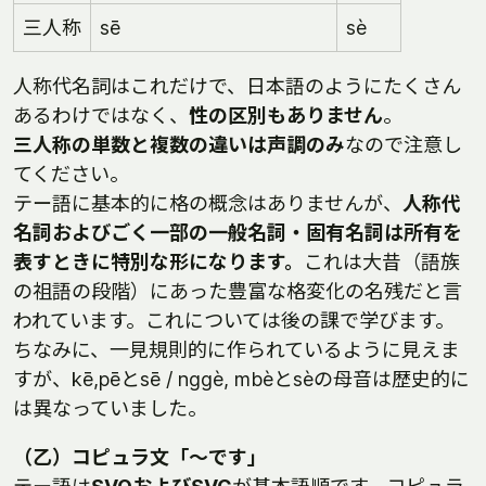
三人称
sē
sè
人称代名詞はこれだけで、日本語のようにたくさん
あるわけではなく、
性の区別もありません
。
三人称の単数と複数の違いは声調のみ
なので注意し
てください。
テー語に基本的に格の概念はありませんが、
人称代
名詞およびごく一部の一般名詞・固有名詞は所有を
表すときに特別な形になります。
これは大昔（語族
の祖語の段階）にあった豊富な格変化の名残だと言
われています。これについては後の課で学びます。
ちなみに、一見規則的に作られているように見えま
すが、kē,pēとsē / nggè, mbèとsèの母音は歴史的に
は異なっていました。
（乙）コピュラ文「～です」