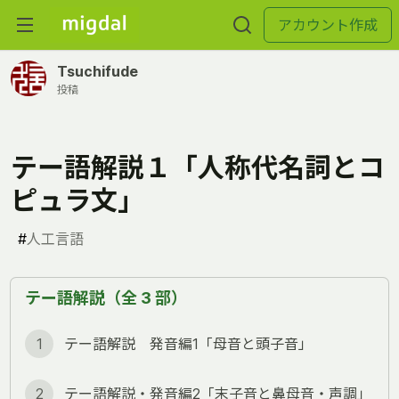
アカウント作成
Tsuchifude
投稿
テー語解説１「人称代名詞とコ
ピュラ文」
#
人工言語
テー語解説（全 3 部）
1
テー語解説 発音編1「母音と頭子音」
2
テー語解説・発音編2「末子音と鼻母音・声調」