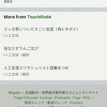
登録日
More from
Tsuchifude
さっき思いついたすごい言語（偽トキポナ）
#
人工言語
役立たずりんご文27
#
人工言語
#
翻訳
人工言語スワデシュリスト語彙あつめ
#
人工言語
#
翻訳
Migdal
— 言語創作・世界創作愛好者のコミュニティサイト
Page D'Accueil
Listings
Podcasts
Tags
FAQ
質問スレッド
要望スレッド
Contact