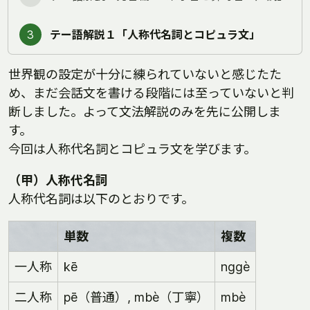
3
テー語解説１「人称代名詞とコピュラ文」
世界観の設定が十分に練られていないと感じたた
め、まだ会話文を書ける段階には至っていないと判
断しました。よって文法解説のみを先に公開しま
す。
今回は人称代名詞とコピュラ文を学びます。
（甲）人称代名詞
人称代名詞は以下のとおりです。
単数
複数
一人称
kē
nggè
二人称
pē（普通）, mbè（丁寧）
mbè