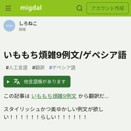
アカウント作成
しろねこ
投稿
いももち煩雑9例文/ゲペシア語
#
人工言語
#
翻訳
#
ゲペシア語
他言語版があります
この記事は
いももち煩雑9例文
から翻訳だ…
スタイリッシュかつ奥ゆかしい例文が欲し
い！！！！！！らしい！！！！！！