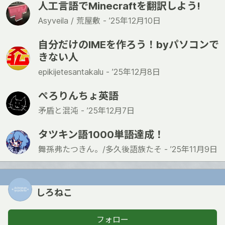
人工言語でMinecraftを翻訳しよう!
Asyveila / 荒屋敷 -
’25年12月10日
自分だけのIMEを作ろう！byパソコンで
きない人
epikijetesantakalu -
’25年12月8日
ぺろりんちょ英語
矛盾と混沌 -
’25年12月7日
タツキン語1000単語達成！
舞孫弗たつきん。/多久後語族たそ -
’25年11月9日
しろねこ
フォロー