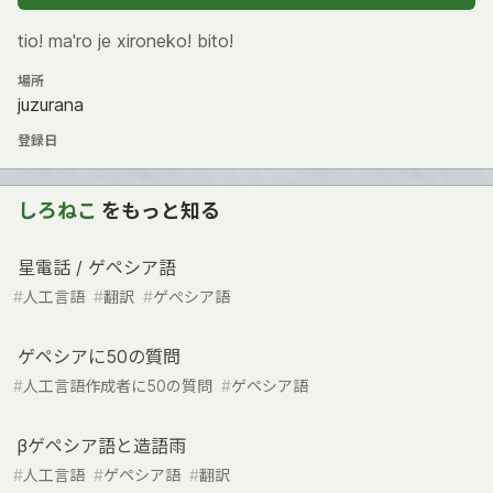
tio! ma'ro je xironeko! bito!
場所
juzurana
登録日
しろねこ
をもっと知る
星電話 / ゲペシア語
#
人工言語
#
翻訳
#
ゲぺシア語
ゲペシアに50の質問
#
人工言語作成者に50の質問
#
ゲペシア語
βゲペシア語と造語雨
#
人工言語
#
ゲペシア語
#
翻訳