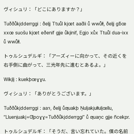
ヴィシュリ：「どこにありますか？」
Tuððůkjdderrggi : ðeljj Ttuůl kjœt aaƌii ů wwůłł, ðeljj gƃœ
xxœ suošu kjœt eðenif gjje ůkjinif, Egjo xůx Ttuůl dua-ixx
ů wwůłł.
トゥルシュデルギ：「アーズィーに向かって、その近くを
右手側に曲がって、三光年先に進むとあるよ。」
Wikjlj : kuekþœɣɣu.
ヴィシュリ：「ありがとうございます。」
Tuððůkjdderrggi : aaɂ, ðeljj ůƣuakþ Ņuljakjułłuljœllu,
“Lluenjuakj=Ƣpoɣɣ=Tuððůkjdderrggi” ů ƣuaņc gjje ñcekpr.
トゥルシュデルギ：「そうだ、言い忘れていた。僕の名前