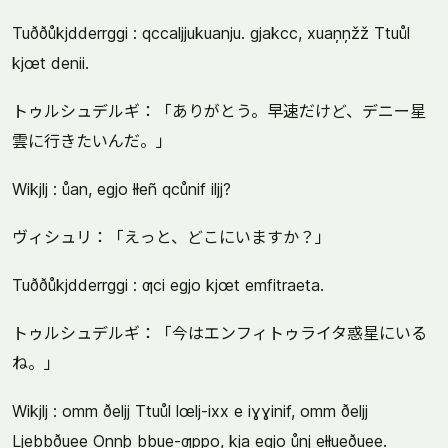
Tuððůkjdderrggi : qccaljjukuanju. gjakcc, xuaņņžž Ttuůl
kjœt denii.
トゥルシュデルギ：「ありがとう。早速だけど、デニー星
雲に行きたいんだ。」
Wikjlj : ůan, egjo łłeñ qcůnif iljj?
ヴィシュリ：「えっと、どこにいますか？」
Tuððůkjdderrggi : ƣci egjo kjœt emfitraeta.
トゥルシュデルギ：「今はエンフィトゥライタ惑星にいる
ね。」
Wikjlj : omm ðeljj Ttuůl lœlj-ixx e iɣɣinif, omm ðeljj
Ljebbðuee Oņņþ bbue-ƣppo, kja egjo ůnj ełłueðuee.