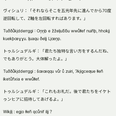
ヴィシュリ：「それならそこを五光年先に進んでから70度
逆回転して、Z軸を左回転すればあります。」
Tuððůkjdderrggi : Oņņþ e žželjuƃƃu wwůłłef nuiñþ, hhokjj
kuekþœɣɣu. ljuaqu ðeljj Ljœņp.
トゥルシュデルギ：「君たち独特な言い方をするんだね、
でもありがとう。大体解ったよ。」
Tuððůkjdderrggi : šœœqqu vůr ů zuiri, Ɂkjigceƣue łłeñ
iketůñxia e wwůłłef.
トゥルシュデルギ：「これもお礼だ。後で君たちをイケト
ゥンヒアに招待してあげるよ。」
Wikjlj : egjo łłeñ qcůnif iljj？