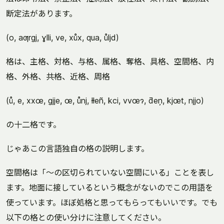
断定法があります。
(o, aƣrgj, ɣlli, ve, xůx, qua, ůljd)
格は、主格、対格、与格、属格、奪格、具格、空間格、内
格、外格、共格、近格、周格
(ů, e, xxœ, gjje, œ, ůnj, łłeñ, kci, vvœɂ, ƌeņ, kjœt, njjo)
の十二格です。
じゃあこの言語独自の格の説明します。
空間格は「〜の区切られていない空間にいる」ことを表し
ます。地面に接しているという概念がないのでこの用語を
使っています。ほぼ処格と思ってもらってもいいです。でも
以下の格との使い分けに注意してください。