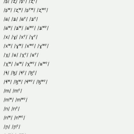
/ʂ/ /ʐ/ /ʂˤ/ /ʐˤ/
/ʂʷ/ /ʐʷ/ /ʂˤʷ/ /ʐʷˤ/
/ɕ/ /ʑ/ /ɕˤ/ /ʑˤ/
/ɕʷ/ /ʑʷ/ /ɕʷˤ/ /ʑʷˤ/
/x/ /ɣ/ /xˤ/ /ɣˤ/
/xʷ/ /ɣʷ/ /xʷˤ/ /ɣʷˤ/
/χ/ /ʁ/ /χˤ/ /ʁˤ/
/χʷ/ /ʁʷ/ /χʷˤ/ /ʁʷˤ/
/ɬ/ /ɮ/ /ɬˤ/ /ɮˤ/
/ɬʷ/ /ɮʷ/ /ɬʷˤ/ /ɮʷˤ/
/m/ /mˤ/
/mʷ/ /mʷˤ/
/n/ /nˤ/
/nʷ/ /nʷˤ/
/ɲ/ /ɲˤ/