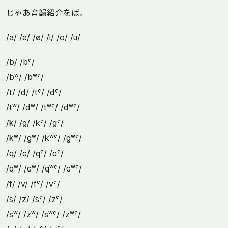
じゃあ音韻紹介をば。
/a/ /e/ /ø/ /i/ /o/ /u/
/b/ /bˤ/
/bʷ/ /bʷˤ/
/t/ /d/ /tˤ/ /dˤ/
/tʷ/ /dʷ/ /tʷˤ/ /dʷˤ/
/k/ /g/ /kˤ/ /gˤ/
/kʷ/ /gʷ/ /kʷˤ/ /gʷˤ/
/q/ /ɢ/ /qˤ/ /ɢˤ/
/qʷ/ /ɢʷ/ /qʷˤ/ /ɢʷˤ/
/f/ /v/ /fˤ/ /vˤ/
/s/ /z/ /sˤ/ /zˤ/
/sʷ/ /zʷ/ /sʷˤ/ /zʷˤ/