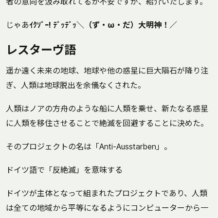
者の意向を汲み取れてるか不安ですが、紹介いたします。
じゃあ
ｲｸｿﾞｰ! ﾃﾞｯﾃﾞｯ＼（ず・ω・だ）大明神！／
レスターヴ語
遥か遠く未来の地球、地球や他の惑星に巨大隕石が降り注
ぎ、人類は地球脱出を余儀なくされた。
人類はノアの方舟のような船に人類を乗せ、新たなる惑星
に人類を移住させることで絶滅を回避することに決めた。
そのプロジェクトの名は「Anti-Ausstarben」。
ドイツ語で「反絶滅」を意味する
ドイツが主体となって組まれたプロジェクトであり、人類
は全ての地域から平等になるようにコンピューターから一