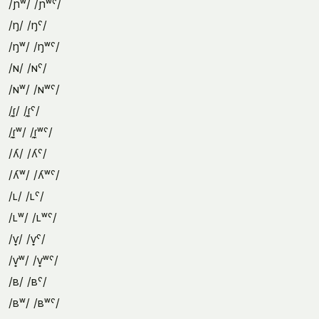
/ɲʷ/ /ɲʷˤ/
/ŋ/ /ŋˤ/
/ŋʷ/ /ŋʷˤ/
/ɴ/ /ɴˤ/
/ɴʷ/ /ɴʷˤ/
/ɾ̼/ /ɾ̼ˤ/
/ɾ̼ʷ/ /ɾ̼ʷˤ/
/ʎ/ /ʎˤ/
/ʎʷ/ /ʎʷˤ/
/ʟ/ /ʟˤ/
/ʟʷ/ /ʟʷˤ/
/ⱱ̟/ /ⱱ̟ˤ/
/ⱱ̟ʷ/ /ⱱ̟ʷˤ/
/ʙ/ /ʙˤ/
/ʙʷ/ /ʙʷˤ/