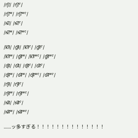
/ŋ͡!/ /ŋ͡!ˤ/
/ŋ͡!ʷ/ /ŋ͡!ʷˤ/
/ɴ͡!/ /ɴ͡!ˤ/
/ɴ͡!ʷ/ /ɴ͡!ʷˤ/
/k͡ǂ/ /g͡ǂ/ /k͡ǂˤ/ /g͡ǂˤ/
/k͡ǂʷ/ /g͡ǂʷ/ /k͡ǂʷˤ/ /g͡ǂʷˤ/
/q͡ǂ/ /ɢ͡ǂ/ /q͡ǂˤ/ /ɢ͡ǂˤ/
/q͡ǂʷ/ /ɢ͡ǂʷ/ /q͡ǂʷˤ/ /ɢ͡ǂʷˤ/
/ŋ͡ǂ/ /ŋ͡ǂˤ/
/ŋ͡ǂʷ/ /ŋ͡ǂʷˤ/
/ɴ͡ǂ/ /ɴ͡ǂˤ/
/ɴ͡ǂʷ/ /ɴ͡ǂʷˤ/
……ッ多すぎる！！！！！！！！！！！！！！