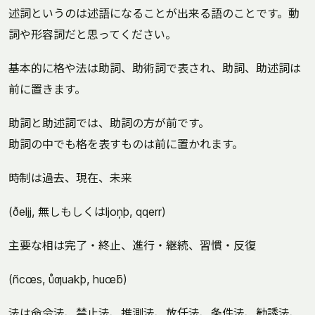
述詞というのは述語になることが出来る語のことです。動
詞や形容詞だと思ってください。
基本的に格や法は助詞、助術詞で表され、助詞、助述詞は
前に置きます。
助詞と助述詞では、助詞の方が前です。
助詞の中でも格を表すものは前に置かれます。
時制は過去、現在、未来
(ðeljj, 無しもしくはljoņþ, qqerr)
主要な相は完了・終止、進行・継続、習慣・反復
(ñcœs, ůƣuakþ, huœƃ)
法は命令法、禁止法、推測法、放任法、条件法、勧誘法、