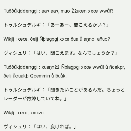
Tuððůkjdderrggi : aaɂ aaɂ, muo Žžuœn xxœ wwůłł?
トゥルシュデルギ：「あーあー、聞こえるかい？」
Wikjlj : œœ, ðeljj Ñþłagpgj xxœ ðua ů aņņo. añuo?
ヴィシュリ：「はい、聞こえます。なんでしょうか？」
Tuððůkjdderrggi : xuaņņžž Ñþłagpgj xxœ wwůłł ů ñcekpr,
ðeljj ůƣuakþ Qcemmin ů ƃuůk.
トゥルシュデルギ：「聞きたいことがあるんだ。ちょっと
レーダーが故障していてね。」
Wikjlj : œœ, xxuizu.
ヴィシュリ：「はい、良ければ。」