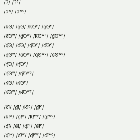
/ʔ/ /ʔˤ/
/ʔʷ/ /ʔʷˤ/
/k͡ʘ/ /g͡ʘ/ /k͡ʘˤ/ /g͡ʘˤ/
/k͡ʘʷ/ /g͡ʘʷ/ /k͡ʘʷˤ/ /g͡ʘʷˤ/
/q͡ʘ/ /ɢ͡ʘ/ /q͡ʘˤ/ /ɢ͡ʘˤ/
/q͡ʘʷ/ /ɢ͡ʘʷ/ /q͡ʘʷˤ/ /ɢ͡ʘʷˤ/
/ŋ͡ʘ/ /ŋ͡ʘˤ/
/ŋ͡ʘʷ/ /ŋ͡ʘʷˤ/
/ɴ͡ʘ/ /ɴ͡ʘˤ/
/ɴ͡ʘʷ/ /ɴ͡ʘʷˤ/
/k͡!/ /g͡!/ /k͡!ˤ/ /g͡!ˤ/
/k͡!ʷ/ /g͡!ʷ/ /k͡!ʷˤ/ /g͡!ʷˤ/
/q͡!/ /ɢ͡!/ /q͡!ˤ/ /ɢ͡!ˤ/
/q͡!ʷ/ /ɢ͡!ʷ/ /q͡!ʷˤ/ /ɢ͡!ʷˤ/