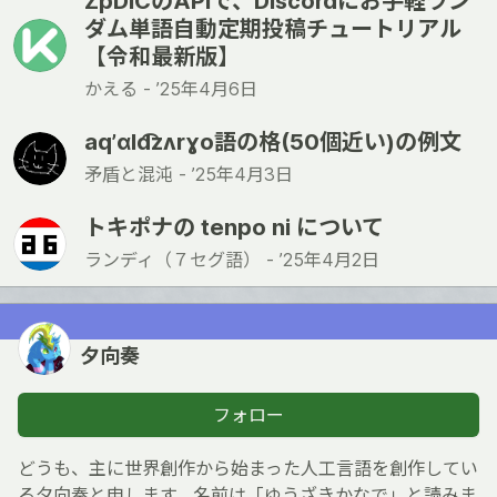
ZpDICのAPIで、Discordにお手軽ラン
ダム単語自動定期投稿チュートリアル
【令和最新版】
かえる -
’25年4月6日
aqʼɑld͡zʌrɣo語の格(50個近い)の例文
矛盾と混沌 -
’25年4月3日
トキポナの tenpo ni について
ランディ（７セグ語） -
’25年4月2日
夕向奏
フォロー
どうも、主に世界創作から始まった人工言語を創作してい
る夕向奏と申します。名前は「ゆうざきかなで」と読みま