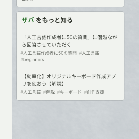
ザバ
をもっと知る
「人工言語作成者に50の質問」に僭越なが
ら回答させていただく
#
人工言語作成者に50の質問
#
人工言語
#
beginners
【効率化】オリジナルキーボード作成アプ
リを使おう【解説】
#
人工言語
#
解説
#
キーボード
#
創作支援