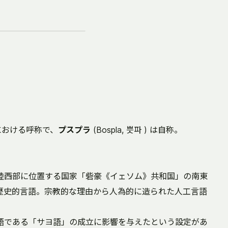
における呼称で、
プスプラ
(Bospla,
쁫파
) は自称。
陸西部に位置する国家「砦豪《イェソム》共和国」の南東
歴史的言語。宗教的な理由から人為的に造られた人工言語
語である「サヨ語」の成立に影響を与えたという設定があ