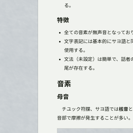
る。
特徴
全ての音素が無声音となってお
文字表記には基本的にサヨ語と
使用する。
文法（未設定）は簡単で、話者
尾が存在する。
音素
母音
チユック符牒、サヨ語では
核音
と
音部で摩擦が発生することが多い。