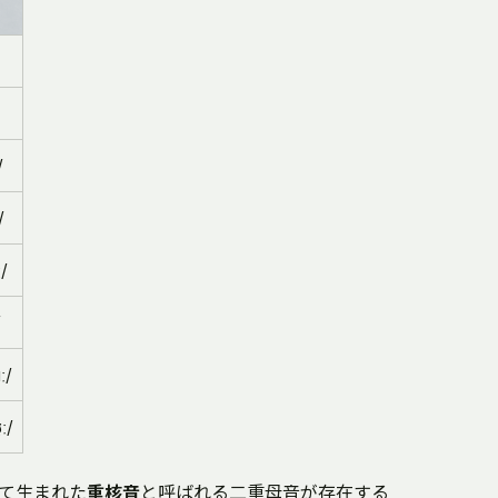
/
/
/
/
ː/
ː/
て生まれた
重核音
と呼ばれる二重母音が存在する