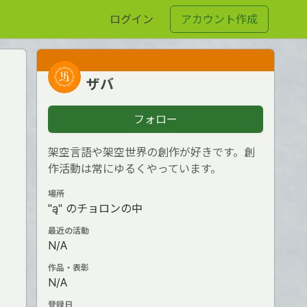
ログイン
アカウント作成
ザバ
フォロー
架空言語や架空世界の創作が好きです。創
作活動は常にゆるくやっています。
場所
"ą" のチョロンの中
最近の活動
N/A
作品・表彰
N/A
登録日