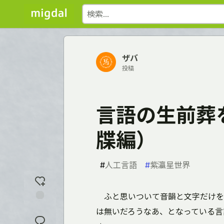
ザバ
投稿
言語の生前葬
牒編）
#
人工言語
#
紫瀛星世界
ふと思いついて音韻と文字だけを
反
は無いだろうなあ、となっている言
応