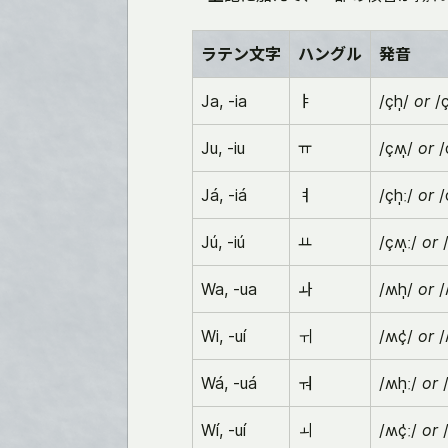
ラテン文字
ハングル
発音
Ja, -ia
ㅑ
/çh̩/
or
/ç
Ju, -iu
ㅠ
/çʍ̩/
or
/
Já, -iá
ㅕ
/çh̩ː/
or
/
Jú, -iú
ㅛ
/çʍ̩ː/
or
/
Wa, -ua
ㅘ
/ʍh̩/
or
/
Wi, -uí
ㅟ
/ʍç̍/
or
/ʍ
Wá, -uá
ㅝ
/ʍh̩ː/
or
/
Wí, -uí
ㅚ
/ʍç̍ː/
or
/