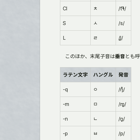
Cl
ㅊ
/t͡ɬ/
S
ㅅ
/s/
L
ㄹ
/l̥/
このほか、末尾子音は
垂音
とも呼
ラテン文字
ハングル
発音
-q
ㅇ
/ŋ̊/
-m
ㅁ
/m̥/
-n
ㄴ
/n̥/
-p
ㅂ
/p/