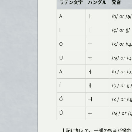
ラテン文字
ハングル
発音
A
ㅏ
/h̩/
or
/ḁ/
I
ㅣ
/ç̍/
or
/i̥/
O
ㅡ
/x̩/
or
/ɯ̥
U
ㅜ
/ʍ̩/
or
/ʊ̥
Á
ㅓ
/h̩ː/
or
/ḁː
Í
ㅔ
/ç̍ː/
or
/i̥ː
Ó
ㅢ
/x̩ː/
or
/ɯ̥
Ú
ㅗ
/ʍ̩ː/
or
/ʊ̥
上記に加えて、一部の核音が拗れ