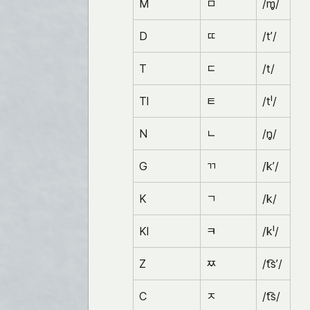
M
ㅁ
/m̥/
D
ㄸ
/tʼ/
T
ㄷ
/t/
Tl
ㅌ
/tˡ/
N
ㄴ
/n̥/
G
ㄲ
/kʼ/
K
ㄱ
/k/
Kl
ㅋ
/kˡ/
Z
ㅉ
/t͡sʼ/
C
ㅈ
/t͡s/