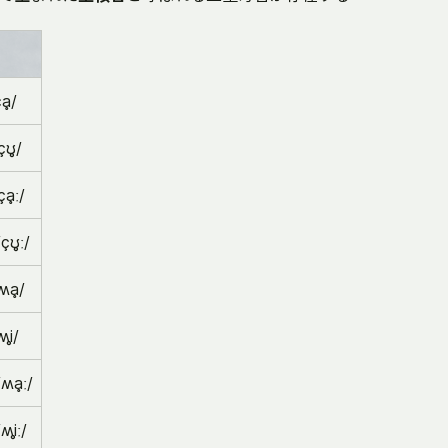
ḁ/
çʊ̥/
çḁː/
çʊ̥ː/
ʍḁ/
i̥/
ʍḁː/
ʍi̥ː/