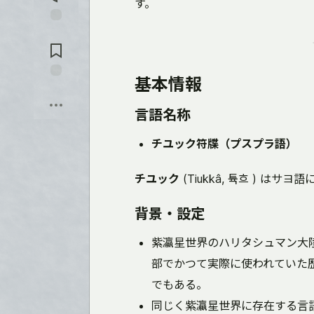
を
す。
入
れ
コ
る
メ
ン
ト
基本情報
に
保
飛
存
ぶ
言語名称
チユック符牒（プスプラ語）
チユック
(Tiukkâ,
튝흐
) はサヨ語
背景・設定
紫瀛星世界のハリタシュマン大
部でかつて実際に使われていた
でもある。
同じく紫瀛星世界に存在する言