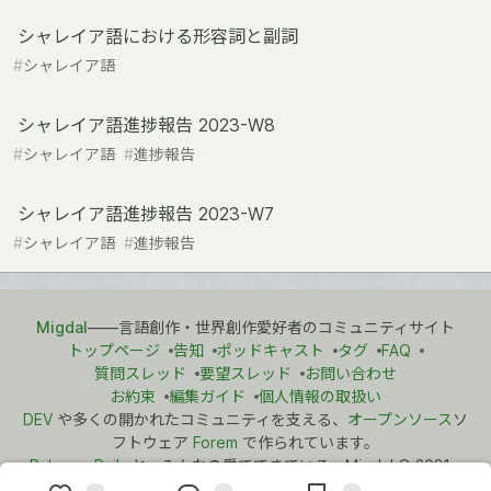
シャレイア語における形容詞と副詞
#
シャレイア語
シャレイア語進捗報告 2023-W8
#
シャレイア語
#
進捗報告
シャレイア語進捗報告 2023-W7
#
シャレイア語
#
進捗報告
Migdal
――言語創作・世界創作愛好者のコミュニティサイト
トップページ
告知
ポッドキャスト
タグ
FAQ
質問スレッド
要望スレッド
お問い合わせ
お約束
編集ガイド
個人情報の取扱い
DEV
や多くの開かれたコミュニティを支える、
オープンソース
ソ
フトウェア
Forem
で作られています。
Ruby on Rails
と、みんなの愛でできている。Migdal
©
2021 -
2026.