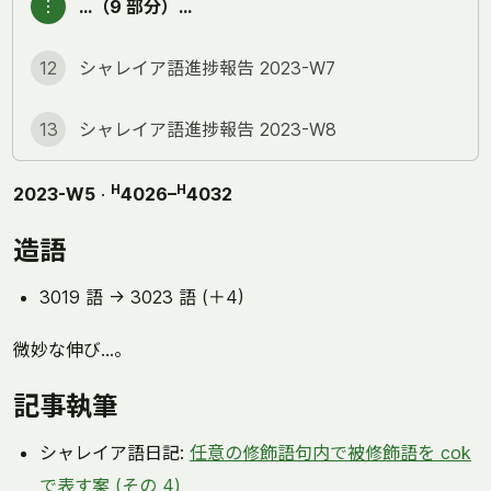
︙
…（9 部分）…
12
シャレイア語進捗報告 2023-W7
13
シャレイア語進捗報告 2023-W8
H
H
2023-W5
·
4026–
4032
造語
3019 語 → 3023 語 (＋4)
微妙な伸び…。
記事執筆
シャレイア語日記:
任意の修飾語句内で被修飾語を cok
で表す案 (その 4)