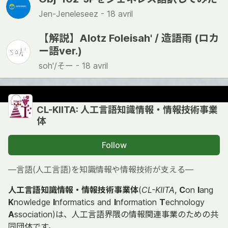
Jen-Jeneleseez -
18 avril
【解説】Alotz Foleisah' / 造語雨 (ロカ
ー語ver.)
soh'/そー -
18 avril
CL-KIITA: 人工言語知識情報・情報技術事業
体
Follow
―言語(人工言語)を知識情報や情報技術が支える―
人工言語知識情報・情報技術事業体
(
CL-KIITA
,
C
on
l
ang
K
nowledge
I
nformatics and
I
nformation
T
echnology
A
ssociation)は、人工言語界隈の情報関連事業のための共
同団体です。