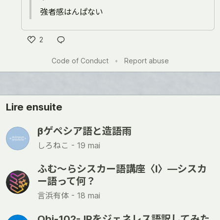
強者感はんぱない
2
Like
Code of Conduct
•
Report abuse
Lire ensuite
βゲペシア語と造語雨
しろねこ -
19 mai
ふむ〜らシスカー語講座〈Ⅰ〉―シスカ
ー語って何？
言浜有体 -
18 mai
Obj-102-JPをジェネレス語訳してみた