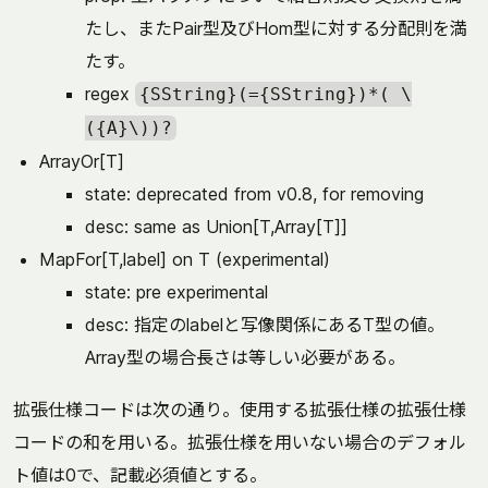
たし、またPair型及びHom型に対する分配則を満
たす。
regex
{SString}(={SString})*( \
({A}\))?
ArrayOr[T]
state: deprecated from v0.8, for removing
desc: same as Union[T,Array[T]]
MapFor[T,label] on T (experimental)
state: pre experimental
desc: 指定のlabelと写像関係にあるT型の値。
Array型の場合長さは等しい必要がある。
拡張仕様コードは次の通り。使用する拡張仕様の拡張仕様
コードの和を用いる。拡張仕様を用いない場合のデフォル
ト値は0で、記載必須値とする。