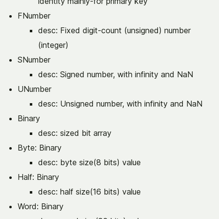
identity mainly-for primary key
FNumber
desc: Fixed digit-count (unsigned) number
(integer)
SNumber
desc: Signed number, with infinity and NaN
UNumber
desc: Unsigned number, with infinity and NaN
Binary
desc: sized bit array
Byte: Binary
desc: byte size(8 bits) value
Half: Binary
desc: half size(16 bits) value
Word: Binary