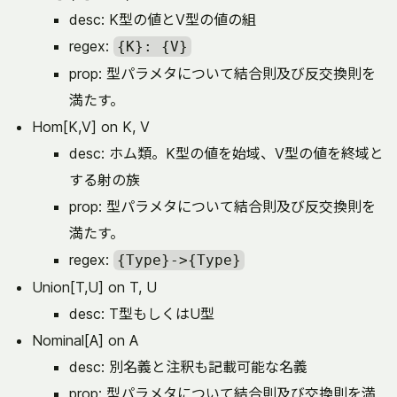
desc: K型の値とV型の値の組
regex:
{K}: {V}
prop: 型パラメタについて結合則及び反交換則を
満たす。
Hom[K,V] on K, V
desc: ホム類。K型の値を始域、V型の値を終域と
する射の族
prop: 型パラメタについて結合則及び反交換則を
満たす。
regex:
{Type}->{Type}
Union[T,U] on T, U
desc: T型もしくはU型
Nominal[A] on A
desc: 別名義と注釈も記載可能な名義
prop: 型パラメタについて結合則及び交換則を満