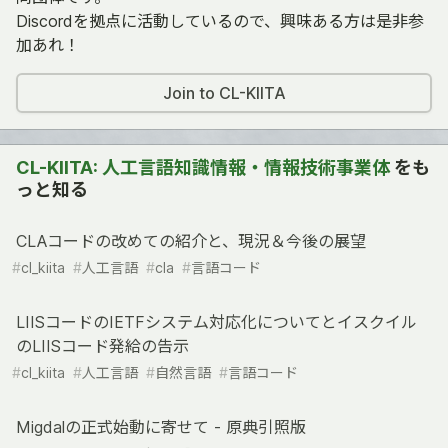
Discordを拠点に活動しているので、興味ある方は是非参
加あれ！
Join to CL-KIITA
CL-KIITA: 人工言語知識情報・情報技術事業体
をも
っと知る
CLAコードの改めての紹介と、現況＆今後の展望
#
cl_kiita
#
人工言語
#
cla
#
言語コード
LIISコードのIETFシステム対応化についてとイスクイル
のLIISコード発給の告示
#
cl_kiita
#
人工言語
#
自然言語
#
言語コード
Migdalの正式始動に寄せて - 原典引照版