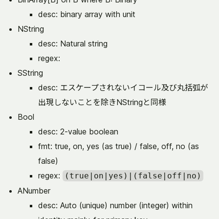
desc: binary array with unit
NString
desc: Natural string
regex:
SString
desc: エスケープされないイコール及び丸括弧が
出現しないことを除きNStringと同様
Bool
desc: 2-value boolean
fmt: true, on, yes (as true) / false, off, no (as
false)
regex:
(true|on|yes)|(false|off|no)
ANumber
desc: Auto (unique) number (integer) within