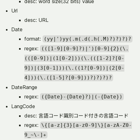
desc: word size(32 bits) value
Url
desc: URL
Date
format:
(yy|')yy(.m(.d(.h(.M)?)?)?)?
regex:
(([1-9][0-9]?)|')[0-9]{2}(\.
(([0-9])|(1[0-2]))(\.(([1-2]?[0-
9])|(3[0-1]))(\.((1?[0-9])|(2[0-
4]))(\.([1-5]?[0-9]))?)?)?)?
DateRange
regex:
({Date}-{Date}?)|(-{Date})
LangCode
desc: 言語コード識別コード付きの言語コード
regex:
\{[a-z]{3}[a-z0-9]\}[a-zA-Z0-
9_~\-]+