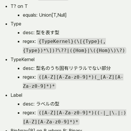
T? on T
equals: Union[T,Null]
Type
desc: 型を表す型
regex:
{TypeKernel}(\[{Type}(,
{Type})*\])?\??|({Hom}|\({Hom}\)\?)
TypeKernel
desc: 型名のうち固有リテラルでない部分
regex:
([A-Z][A-Za-z0-9]*)(_[A-Z][A-
Za-z0-9]*)*
Label
desc: ラベルの型
regex:
([A-Z][A-Za-z0-9]*)((-|_|\.|:)
[A-Z][A-Za-z0-9]*)*
BinArray[B] on B where B: Binary