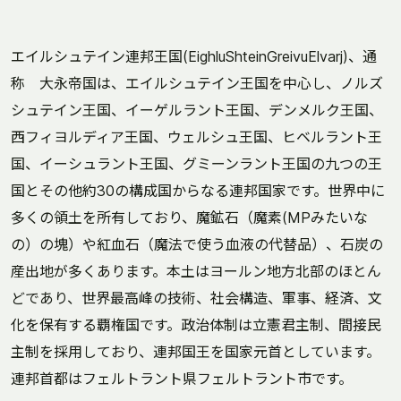
エイルシュテイン連邦王国(EighluShteinGreivuElvarj)、通
称 大永帝国は、エイルシュテイン王国を中心し、ノルズ
シュテイン王国、イーゲルラント王国、デンメルク王国、
西フィヨルディア王国、ウェルシュ王国、ヒベルラント王
国、イーシュラント王国、グミーンラント王国の九つの王
国とその他約30の構成国からなる連邦国家です。世界中に
多くの領土を所有しており、魔鉱石（魔素(MPみたいな
の）の塊）や紅血石（魔法で使う血液の代替品）、石炭の
産出地が多くあります。本土はヨールン地方北部のほとん
どであり、世界最高峰の技術、社会構造、軍事、経済、文
化を保有する覇権国です。政治体制は立憲君主制、間接民
主制を採用しており、連邦国王を国家元首としています。
連邦首都はフェルトラント県フェルトラント市です。