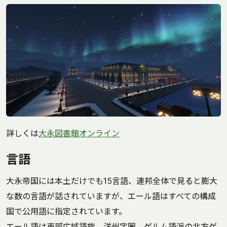
詳しくは
大永図書館オンライン
言語
大永帝国には本土だけでも15言語、連邦全体で見ると膨大
な数の言語が話されていますが、エール語はすべての構成
国で公用語に指定されています。
エール語は東部広域語族 洋州字圏 ゲルム語派の北方ゲ