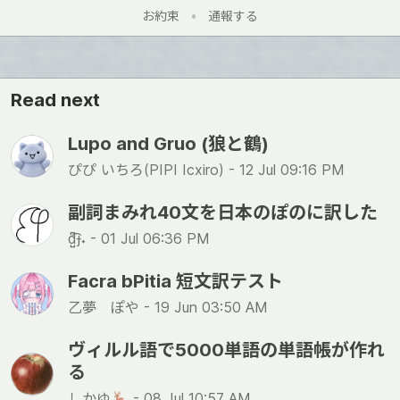
い
お約束
•
通報する
い
ね
Read next
Lupo and Gruo (狼と鶴)
ぴぴ いちろ(PIPI Icxiro) -
12 Jul 09:16 PM
副詞まみれ40文を日本のぽのに訳した
d̺͆͡ɟ˖ -
01 Jul 06:36 PM
Facra bPitia 短文訳テスト
乙夢 ぽや -
19 Jun 03:50 AM
ヴィルル語で5000単語の単語帳が作れ
る
しかゆ🦌 -
08 Jul 10:57 AM