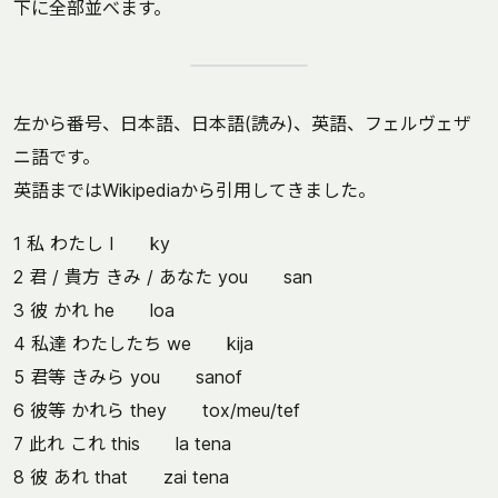
下に全部並べます。
左から番号、日本語、日本語(読み)、英語、フェルヴェザ
ニ語です。
英語まではWikipediaから引用してきました。
1 私 わたし I ky
2 君 / 貴方 きみ / あなた you san
3 彼 かれ he loa
4 私達 わたしたち we kija
5 君等 きみら you sanof
6 彼等 かれら they tox/meu/tef
7 此れ これ this la tena
8 彼 あれ that zai tena