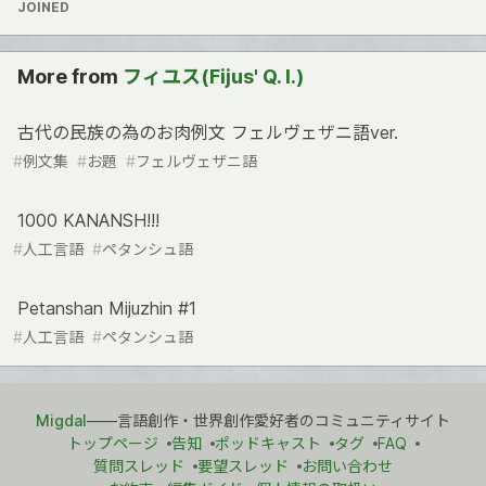
JOINED
More from
フィユス(Fijus' Q. I.)
古代の民族の為のお肉例文 フェルヴェザニ語ver.
#
例文集
#
お題
#
フェルヴェザニ語
1000 KANANSH!!!
#
人工言語
#
ペタンシュ語
Petanshan Mijuzhin #1
#
人工言語
#
ペタンシュ語
Migdal
――言語創作・世界創作愛好者のコミュニティサイト
トップページ
告知
ポッドキャスト
タグ
FAQ
質問スレッド
要望スレッド
お問い合わせ