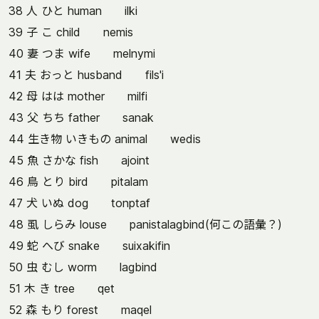
38 人 ひと human ilki
39 子 こ child nemis
40 妻 つま wife melnymi
41 夫 おっと husband fils'i
42 母 はは mother milfi
43 父 ちち father sanak
44 生き物 いきもの animal wedis
45 魚 さかな fish ajoint
46 鳥 とり bird pitalam
47 犬 いぬ dog tonptaf
48 虱 しらみ louse panistalagbind(何この語彙？)
49 蛇 へび snake suixakifin
50 虫 むし worm lagbind
51 木 き tree qet
52 森 もり forest maqel