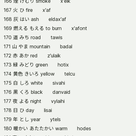
166 煙 けむり smoke x'elk
167 火 ひ fire x'af
168 灰 はい ash eldax'af
169 燃える もえる to burn x'afont
170 道 みち road tawis
171 山 やま mountain badal
172 赤 あか red z'ulaik
173 緑 みどり green hotix
174 黄色 きいろ yellow telcu
175 白 しろ white sivahi
176 黒 くろ black danvaid
177 夜 よる night vylaihi
178 日 ひ day lisai
179 年 とし year ytels
180 暖かい あたたかい warm hodes