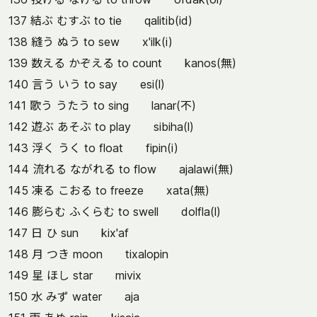
137 結ぶ むすぶ to tie qalitib(id)
138 縫う ぬう to sew x'ilk(i)
139 数える かぞえる to count kanos(無)
140 言う いう to say esi(l)
141 歌う うたう to sing lanar(不)
142 遊ぶ あそぶ to play sibiha(l)
143 浮く うく to float fipin(i)
144 流れる ながれる to flow ajalawi(無)
145 凍る こおる to freeze xata(無)
146 膨らむ ふくらむ to swell dolfla(l)
147 日 ひ sun kix'af
148 月 つき moon tixalopin
149 星 ほし star mivix
150 水 みず water aja