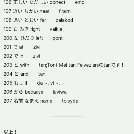
196 正しい ただしい correct emol
197 近い ちかい near firaimi
198 遠い とおい far zalakod
199 右 みぎ right vaikla
200 左 ひだり left qont
201 で at zivi
202 で in zivi
203 と with tan;Tont Mei tan Felvez'aniのtanです！
204 と and tan
205 もし if da ~, vi ~.
206 から because laviwa
207 名前 なまえ name tolsyda
以上！