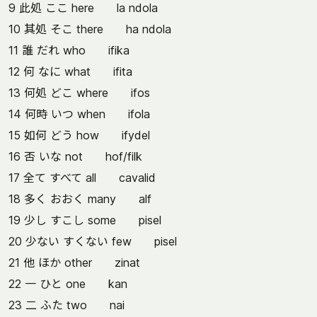
9 此処 ここ here la ndola
10 其処 そこ there ha ndola
11 誰 だれ who ifika
12 何 なに what ifita
13 何処 どこ where ifos
14 何時 いつ when ifola
15 如何 どう how ifydel
16 否 いな not hof/filk
17 全て すべて all cavalid
18 多く おおく many alf
19 少し すこし some pisel
20 少ない すくない few pisel
21 他 ほか other zinat
22 一 ひと one kan
23 二 ふた two nai