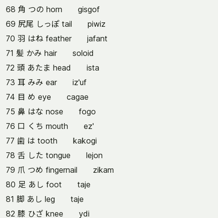
68 角 つの horn gisgof
69 尻尾 しっぽ tail piwiz
70 羽 はね feather jafant
71 髪 かみ hair soloid
72 頭 あたま head ista
73 耳 みみ ear iz'uf
74 目 め eye cagae
75 鼻 はな nose fogo
76 口 くち mouth ez'
77 歯 は tooth kakogi
78 舌 した tongue lejon
79 爪 つめ fingernail zikam
80 足 あし foot taje
81 脚 あし leg taje
82 膝 ひざ knee ydi