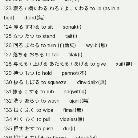
123 寝る / 横たわる ねる / よこたわる to lie (as in a
bed) dond(無)
124 座る すわる to sit sonak(i)
125 立つ たつ to stand tait(l)
126 回る まわる to turn (自動詞) wylibi(無)
127 落ちる おちる to fall tilak(i)
128 与える / 上げる あたえる / あげる to give xuif(無)
129 持つ もつ to hold pannot(不)
130 絞る しぼる to squeeze x'invidalix(無)
131 擦る こする to rub nagwit(id)
132 洗う あらう to wash ajanit(無)
133 拭く ふく to wipe fimali(無)
134 引く ひく to pull vidales(無)
135 押す おす to push duil(i)
136 投げる なげる to throw ofdak(ol)