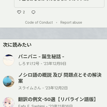
2
い
Code of Conduct
•
Report abuse
い
ね
次に読みたい
パニパニ - 誕生秘話 -
しろすけ2号 -
’23年12月9日
ノシロ語の概説 及び 問題点とその解決
案
スライムさん -
’23年12月2日
翻訳の例文-50選【リパライン語版】
Fafs F. Sashimi -
’23年11月16日