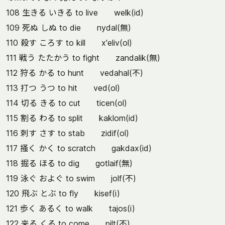
108 生きる いきる to live welk(id)
109 死ぬ しぬ to die nydal(無)
110 殺す ころす to kill x'eliv(ol)
111 戦う たたかう to fight zandalik(無)
112 狩る かる to hunt vedahal(不)
113 打つ うつ to hit ved(ol)
114 切る きる to cut ticen(ol)
115 割る わる to split kaklom(id)
116 刺す さす to stab zidif(ol)
117 掻く かく to scratch gakdax(id)
118 掘る ほる to dig gotlaif(無)
119 泳ぐ およぐ to swim jolf(不)
120 飛ぶ とぶ to fly kisef(i)
121 歩く あるく to walk tajos(i)
122 来る くる to come pilt(不)