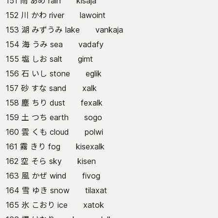
151 雨 あめ rain kisaja
152 川 かわ river lawoint
153 湖 みずうみ lake vankaja
154 海 うみ sea vadafy
155 塩 しお salt gimt
156 石 いし stone eglik
157 砂 すな sand xalk
158 塵 ちり dust fexalk
159 土 つち earth sogo
160 雲 くも cloud polwi
161 霧 きり fog kisexalk
162 空 そら sky kisen
163 風 かぜ wind fivog
164 雪 ゆき snow tilaxat
165 氷 こおり ice xatok