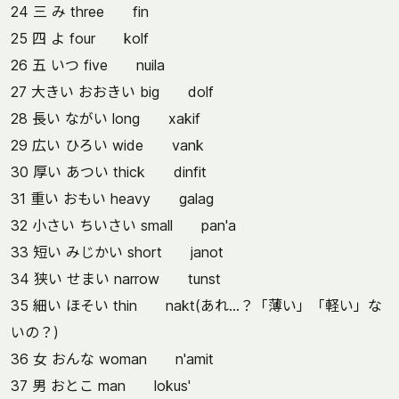
24 三 み three fin
25 四 よ four kolf
26 五 いつ five nuila
27 大きい おおきい big dolf
28 長い ながい long xakif
29 広い ひろい wide vank
30 厚い あつい thick dinfit
31 重い おもい heavy galag
32 小さい ちいさい small pan'a
33 短い みじかい short janot
34 狭い せまい narrow tunst
35 細い ほそい thin nakt(あれ…？「薄い」「軽い」な
いの？)
36 女 おんな woman n'amit
37 男 おとこ man lokus'