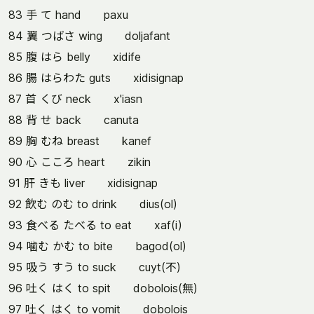
83 手 て hand paxu
84 翼 つばさ wing doljafant
85 腹 はら belly xidife
86 腸 はらわた guts xidisignap
87 首 くび neck x'iasn
88 背 せ back canuta
89 胸 むね breast kanef
90 心 こころ heart zikin
91 肝 きも liver xidisignap
92 飲む のむ to drink dius(ol)
93 食べる たべる to eat xaf(i)
94 噛む かむ to bite bagod(ol)
95 吸う すう to suck cuyt(不)
96 吐く はく to spit dobolois(無)
97 吐く はく to vomit dobolois