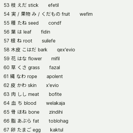
53 枝 えだ stick efetil
54 実 / 果物 み / くだもの fruit wefim
55 種 たね seed condf
56 葉 は leaf fidin
57 根 ね root suilefe
58 木皮 こはだ bark qex'evio
59 花 はな flower mifil
60 草 くさ grass fazal
61 縄 なわ rope apolent
62 皮 かわ skin x'evio
63 肉 しし meat bofite
64 血 ち blood welakaja
65 骨 ほね bone zindihi
66 脂 あぶら fat toblohag
67 卵 たまご egg kaktul