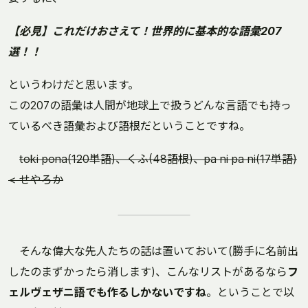
【必見】これだけおさえて！世界的に基本的な語彙207
選！！
というわけだと思います。
この207の語彙は人間が地球上で扱うどんな言語でも持っ
ているべき語彙および語根だということですね。
toki pona(120単語)、くふ(48語根)、pa ni pa ni(17単語)
< せやろか
そんな偉大な先人たちの話は置いておいて(勝手に名前出
したのまずかったら消します)、こんなリストがあるなら
フ
ェルヴェザニ語でも作るしかないですね
。ということで以