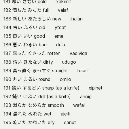
181 寒い さむい cold xakimit
182 満ちた みちた full valaf
183 新しい あたらしい new ihalan
184 古い ふるい old yteaf
185 良い いい good eme
186 悪い わるい bad dela
187 腐った くさった rotten vadiviqa
188 汚い きたない dirty uduigo
189 真っ直ぐ まっすぐ straight teset
190 丸い まるい round omilo
191 鋭い するどい sharp (as a knife) xipinet
192 鈍い にぶい dull (as a knife) anoig
193 滑らか なめらか smooth wafal
194 濡れた ぬれた wet ajeiti
195 乾いた かわいた dry canpt