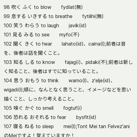
98 吹く ふく to blow fydlat(無)
99 息する いきする to breathe fytilihi(無)
100 笑う わらう to laugh javik(id)
101 見る みる to see myfo(不)
102 聞く きく to hear lahato(id)、caina(l);前者は音
を、後者は話を聞くこと。
103 知る しる to know fajag(i)、pidaki(不);前者は新し
く知ること、後者はすでに知っていること。
104 思う おもう to think wamo(l)、z'elje(id)、
wigadi(l);順に、なんとなく思うこと、イメージなどを思い
描くこと、しっかり考えること。
105 嗅ぐ かぐ to smell fogtuf(i)
106 恐れる おそれる to fear bysfit(id)
107 寝る ねる to sleep mei(l);Tont Mei tan Felvez'ani
のMeiですよ！覚えていますか！