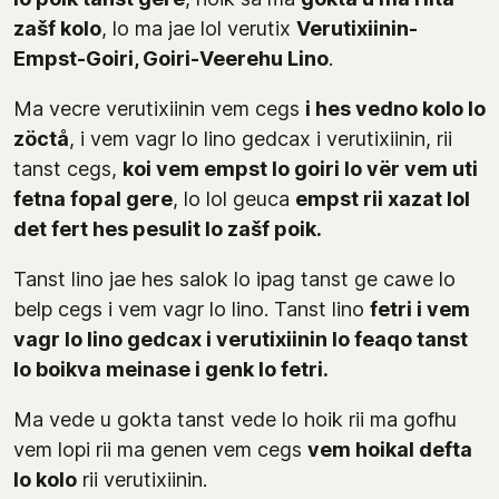
zašf kolo
, lo ma jae lol verutix
Verutixiinin-
Empst-Goiri, Goiri-Veerehu Lino
.
Ma vecre verutixiinin vem cegs
i hes vedno kolo lo
zöctå
, i vem vagr lo lino gedcax i verutixiinin, rii
tanst cegs,
koi vem empst lo goiri lo vër vem uti
fetna fopal gere
, lo lol geuca
empst rii xazat lol
det fert hes pesulit lo zašf poik.
Tanst lino jae hes salok lo ipag tanst ge cawe lo
belp cegs i vem vagr lo lino. Tanst lino
fetri i vem
vagr lo lino gedcax i verutixiinin lo feaqo tanst
lo boikva meinase i genk lo fetri.
Ma vede u gokta tanst vede lo hoik rii ma gofhu
vem lopi rii ma genen vem cegs
vem hoikal defta
lo kolo
rii verutixiinin.