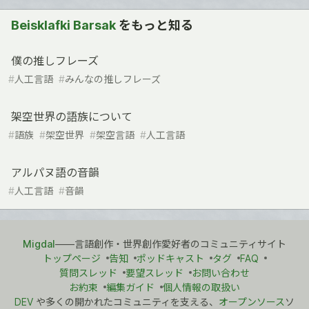
Beisklafki Barsak
をもっと知る
僕の推しフレーズ
#
人工言語
#
みんなの推しフレーズ
架空世界の語族について
#
語族
#
架空世界
#
架空言語
#
人工言語
アルパヌ語の音韻
#
人工言語
#
音韻
Migdal
――言語創作・世界創作愛好者のコミュニティサイト
トップページ
告知
ポッドキャスト
タグ
FAQ
質問スレッド
要望スレッド
お問い合わせ
お約束
編集ガイド
個人情報の取扱い
DEV
や多くの開かれたコミュニティを支える、
オープンソース
ソ