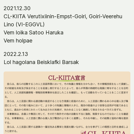
2021.12.30
CL-KIITA Verutixiinin-Empst-Goiri, Goiri-Veerehu
Lino (VI-EGGVL)
Vem loika Satoo Haruka
Vem holpae
2022.2.13
Lol hagolana Beisklafki Barsak