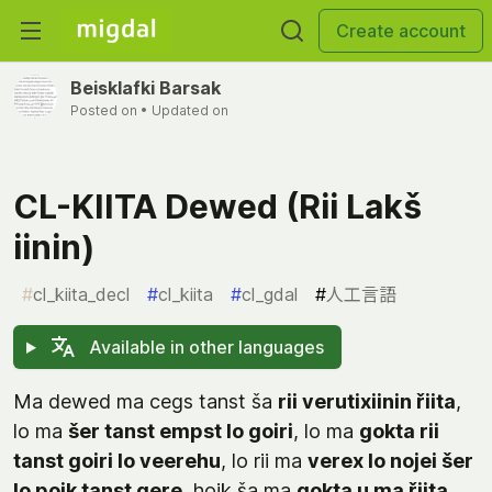
Create account
Beisklafki Barsak
Posted on
• Updated on
CL-KIITA Dewed (Rii Lakš
iinin)
#
cl_kiita_decl
#
cl_kiita
#
cl_gdal
#
人工言語
Available in other languages
Ma dewed ma cegs tanst ša
rii verutixiinin řiita
,
lo ma
šer tanst empst lo goiri
, lo ma
gokta rii
tanst goiri lo veerehu
, lo rii ma
verex lo nojei šer
lo poik tanst gere
, hoik ša ma
gokta u ma řiita