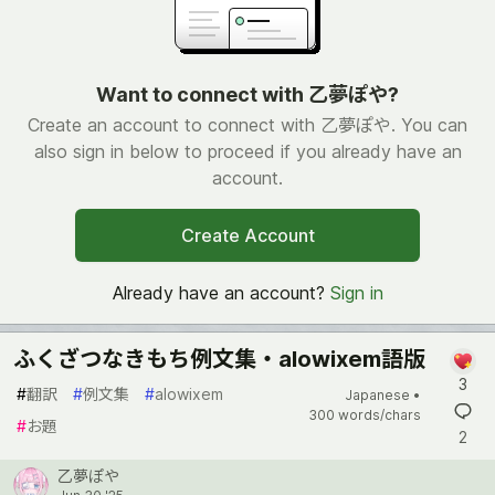
Want to connect with 乙夢ぽや?
Create an account to connect with 乙夢ぽや. You can
also sign in below to proceed if you already have an
account.
Create Account
Already have an account?
Sign in
ふくざつなきもち例文集・alowixem語版
3
#
翻訳
#
例文集
#
alowixem
Japanese •
300 words/chars
#
お題
2
乙夢ぽや