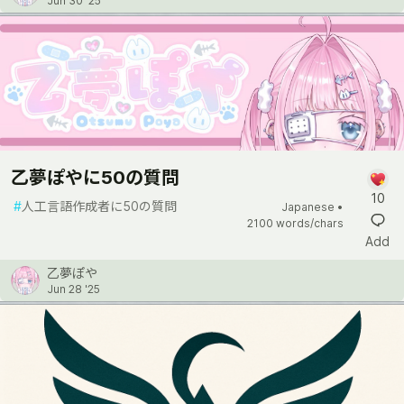
Jun 30 '25
乙夢ぽやに50の質問
10
#
人工言語作成者に50の質問
Japanese •
2100 words/chars
Add
乙夢ぽや
Jun 28 '25