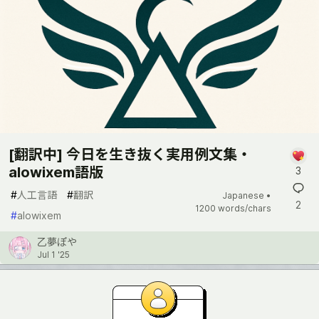
[翻訳中] 今日を生き抜く実用例文集・
alowixem語版
3
#
人工言語
#
翻訳
Japanese •
2
1200 words/chars
#
alowixem
乙夢ぽや
Jul 1 '25