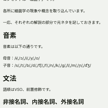
各所に細菌学の現象や概念を取り込んでいます。
一応、それぞれの解説の部分で元ネタを記しておきます。
音素
音素は以下の通りです。
母音：/ɨ/,/ɔ/,/i/,/y/,/o/
子音：/s/,/t/,/b/,/d/,/t͡ʃ/,/f/,/n/,/k/,/g/,/l/,/m/,/ɲ/,/d͡ʒ/
文法
語順はVSO、前置修飾です。
非接名詞、内接名詞、外接名詞