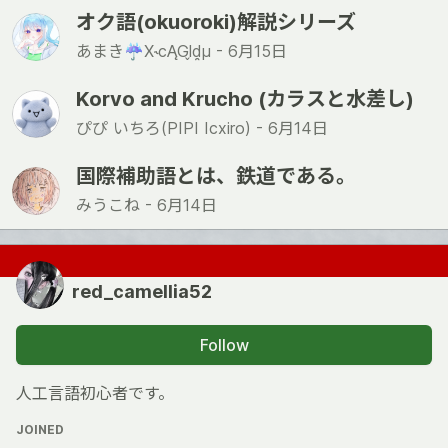
オク語(okuoroki)解説シリーズ
あまき☔️X˞cĄGl̬d̯μ -
6月15日
Korvo and Krucho (カラスと水差し)
ぴぴ いちろ(PIPI Icxiro) -
6月14日
国際補助語とは、鉄道である。
みうこね -
6月14日
red_camellia52
Follow
人工言語初心者です。
JOINED