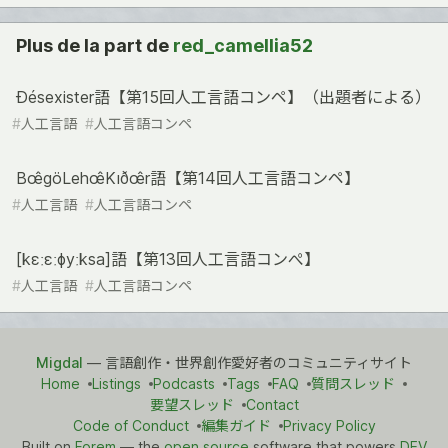
Plus de la part de
red_camellia52
Ðésexister語【第15回人工言語コンペ】（出題者による）
#
人工言語
#
人工言語コンペ
Bœ̂göLehœ̂Kıðœ̂r語【第14回人工言語コンペ】
#
人工言語
#
人工言語コンペ
[kɛːɛːɸyːksa]語【第13回人工言語コンぺ】
#
人工言語
#
人工言語コンペ
Migdal
— 言語創作・世界創作愛好者のコミュニティサイト
Home
Listings
Podcasts
Tags
FAQ
質問スレッド
要望スレッド
Contact
Code of Conduct
編集ガイド
Privacy Policy
Built on
Forem
— the
open source
software that powers
DEV