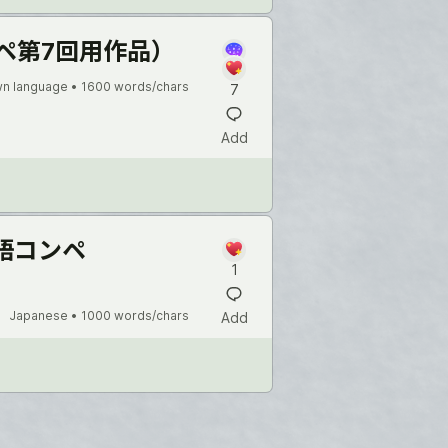
ペ第7回用作品）
n language •
1600 words/chars
7
Add
言語コンペ
1
Japanese •
1000 words/chars
Add