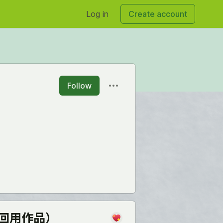
Log in
Create account
Follow
3回用作品）