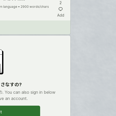
2
n language •
2900 words/chars
Add
th さなすの?
 You can also sign in below
ve an account.
t