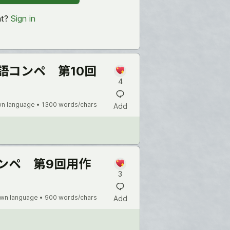
nt?
Sign in
語コンペ 第10回
4
n language •
1300 words/chars
Add
ンペ 第9回用作
3
wn language •
900 words/chars
Add