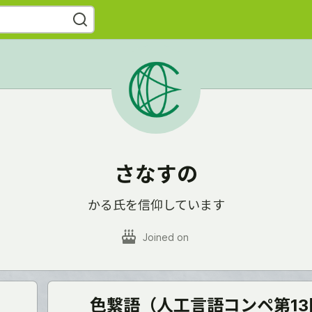
さなすの
かる氏を信仰しています
Joined on
色繋語（人工言語コンペ第1