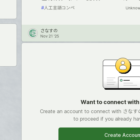
#
人工言語コンペ
Unknow
さなすの
Nov 21 '25
Want to connect wi
Create an account to connect with さなすの.
to proceed if you already ha
Create Accoun