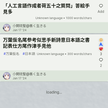
「人工言語作成者荷五十之質問」答絵手
見多
Add
Unknown language •
1000 words/chars
小関琉聖@善く生きる
Jan 17 '24
万葉仮名尾参考似思手新詩意日本語之書
記表仕方尾作津手見他
#
万葉仮名
#
日本語
3
Unknown language •
300 words/chars
2
小関琉聖@善く生きる
Jan 17 '24
loading...