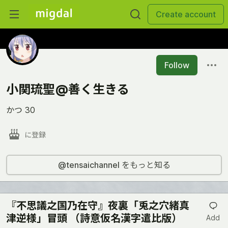
Create account
Follow
小関琉聖@善く生きる
かつ 30
に登録
@tensaichannel をもっと知る
『不思議之国乃在守』夜裏「兎之穴緒真
津逆様」冒頭 （詩意仮名漢字遣比版）
Add