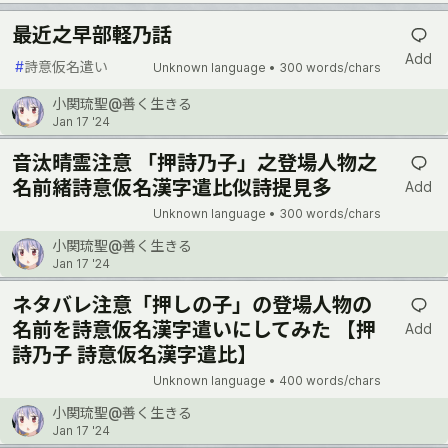
最近之早部軽乃話
Add
#
詩意仮名遣い
Unknown language •
300 words/chars
小関琉聖@善く生きる
Jan 17 '24
音汰晴霊注意 「押詩乃子」之登場人物之
名前緒詩意仮名漢字遣比似詩提見多
Add
Unknown language •
300 words/chars
小関琉聖@善く生きる
Jan 17 '24
ネタバレ注意「押しの子」の登場人物の
名前を詩意仮名漢字遣いにしてみた 【押
Add
詩乃子 詩意仮名漢字遣比】
Unknown language •
400 words/chars
小関琉聖@善く生きる
Jan 17 '24