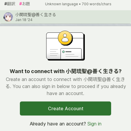
#
翻訳
#
お題
Unknown language •
700 words/chars
小関琉聖@善く生きる
Jan 18 '24
Want to connect with 小関琉聖@善く生きる?
Create an account to connect with 小関琉聖@善く生き
る. You can also sign in below to proceed if you already
have an account.
Create Account
Already have an account?
Sign in