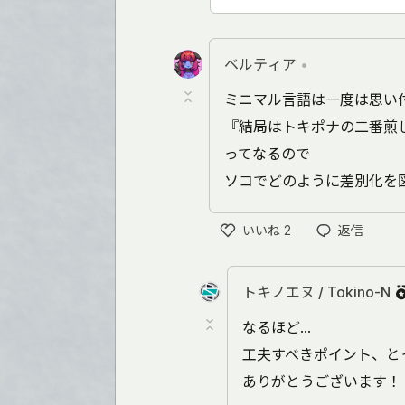
ベルティア
•
ミニマル言語は一度は思い
『結局はトキポナの二番煎
ってなるので
ソコでどのように差別化を
いいね
2
返信
い
い
ね
トキノエヌ / Tokino-N
なるほど...
工夫すべきポイント、とっ
ありがとうございます！