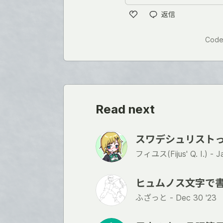
返信
い
い
Code
ね
Read next
スワデシュリスト
フィユス(Fijus' Q. I.) -
J
ヒュムノス文字で
ふざっと -
Dec 30 '23