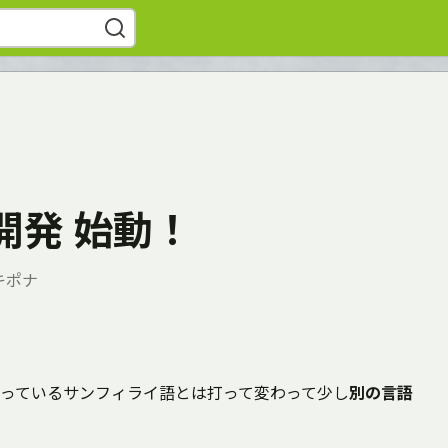
開発 始動！
キポナ
っているサンフィライ語とは打って変わって少し
別の言語