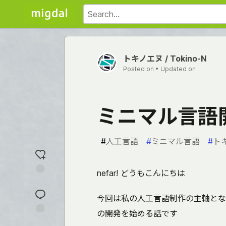
トキノエヌ / Tokino-N
Posted on
• Updated on
ミニマル言語
#
人工言語
#
ミニマル言語
#
ト
nefar! どうもこんにちは
Add
reaction
今回は私の人工言語制作の主軸とな
の開発を始める話です
Jump to