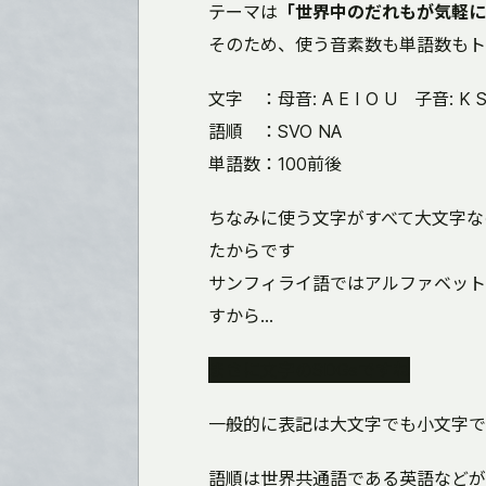
テーマは
「世界中のだれもが気軽に
そのため、使う音素数も単語数もト
文字 ：母音: A E I O U 子音: K 
語順 ：SVO NA
単語数：100前後
ちなみに使う文字がすべて大文字な
たからです
サンフィライ語ではアルファベット
すから...
まさに文字のSDGsですね
一般的に表記は大文字でも小文字で
語順は世界共通語である英語などが