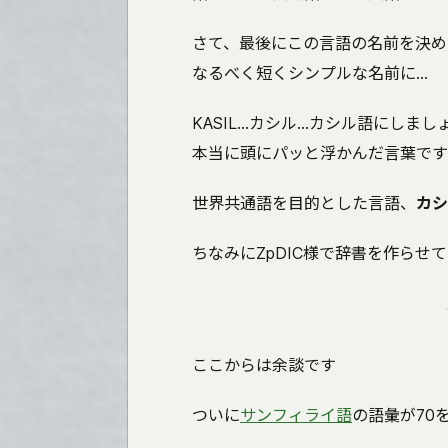
さて、最後にこの言語の名前を決め
なるべく短くシンプルな名前に...
KASIL...カシル...カシル語にし
本当に頭にパッと浮かんだ言葉です
世界共通語を目的とした言語、
カシ
ちなみにZpDIC様で辞書を作ら
ここからは余談です
ついに
サンフィライ語
の語彙が70