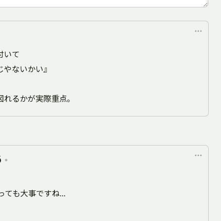
付いて
じやないかい』
図れるかが実際重点｡
•
ても大事ですね...